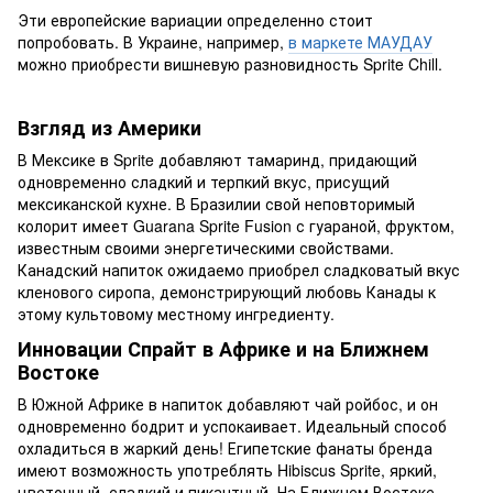
Эти европейские вариации определенно стоит
попробовать. В Украине, например,
в маркете МАУДАУ
можно приобрести вишневую разновидность Sprite Chill.
Взгляд из Америки
В Мексике в Sprite добавляют тамаринд, придающий
одновременно сладкий и терпкий вкус, присущий
мексиканской кухне. В Бразилии свой неповторимый
колорит имеет Guarana Sprite Fusion с гуараной, фруктом,
известным своими энергетическими свойствами.
Канадский напиток ожидаемо приобрел сладковатый вкус
кленового сиропа, демонстрирующий любовь Канады к
этому культовому местному ингредиенту.
Инновации Спрайт в Африке и на Ближнем
Востоке
В Южной Африке в напиток добавляют чай ройбос, и он
одновременно бодрит и успокаивает. Идеальный способ
охладиться в жаркий день! Египетские фанаты бренда
имеют возможность употреблять Hibiscus Sprite, яркий,
цветочный, сладкий и пикантный. На Ближнем Востоке