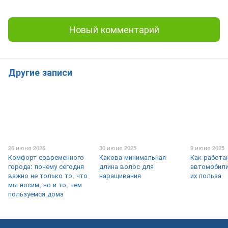
Новый комментарий
Другие записи
26 июня 2026
30 июня 2025
9 июня 2025
Комфорт современного
Какова минимальная
Как работа
города: почему сегодня
длина волос для
автомобили
важно не только то, что
наращивания
их польза
мы носим, ​​но и то, чем
пользуемся дома