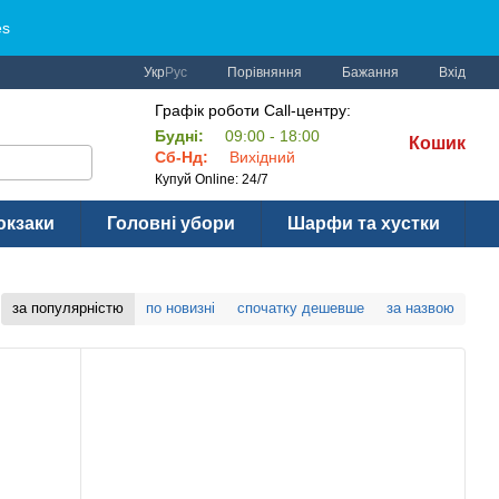
es
Порівняння
Укр
Рус
Бажання
Вхід
Графік роботи Call-центру:
Будні:
09:00 - 18:00
Кошик
Сб-Нд:
Вихідний
Купуй Online: 24/7
юкзаки
Головні убори
Шарфи та хустки
за популярністю
по новизні
спочатку дешевше
за назвою