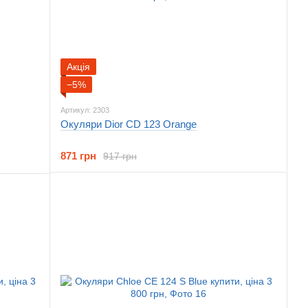
Акція
−5%
Артикул: 2303
Окуляри Dior CD 123 Orange
871 грн
917 грн