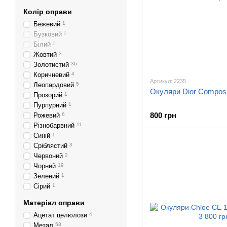
Колір оправи
Бежевий
1
Бузковий
0
Білий
0
Жовтий
3
Золотистий
36
Коричневий
4
Артикул: 2235
Леопардовий
5
Окуляри Dior Composit
Прозорий
1
Пурпурний
1
800 грн
Рожевий
6
Різнобарвний
11
Синій
1
Сріблястий
3
Червоний
2
Чорний
19
Зелений
1
Сірий
1
Матеріал оправи
Ацетат целюлози
4
Метал
58