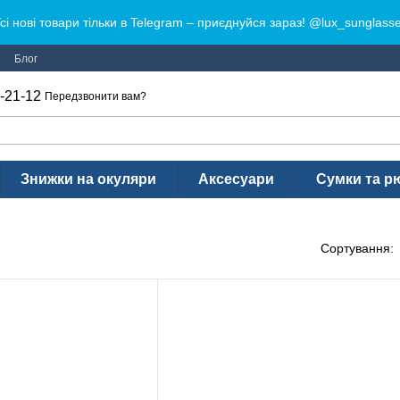
сі нові товари тільки в Telegram – приєднуйся зараз! @lux_sunglass
Блог
-21-12
Передзвонити вам?
Знижки на окуляри
Аксесуари
Сумки та р
Сортування: