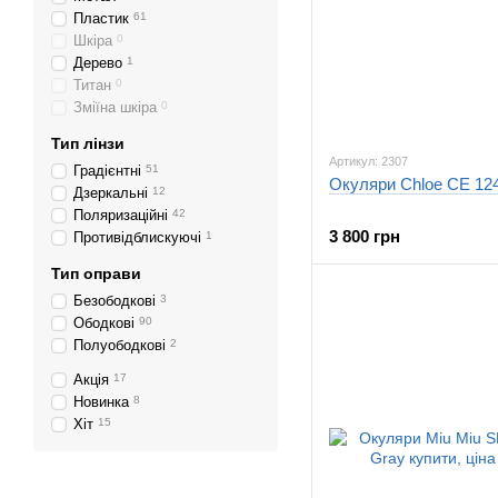
Пластик
61
Шкіра
0
Дерево
1
Титан
0
Зміїна шкіра
0
Тип лінзи
Артикул: 2307
Градієнтні
51
Окуляри Chloe CE 12
Дзеркальні
12
Поляризаційні
42
3 800 грн
Противідблискуючі
1
Тип оправи
Безободкові
3
Ободкові
90
Полуободкові
2
Акція
17
Новинка
8
Хіт
15