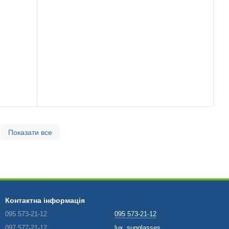
Показати все
Контактна інформація
095 573-21-12
095 573-21-12
097 577-21-12
lux_sunglasses