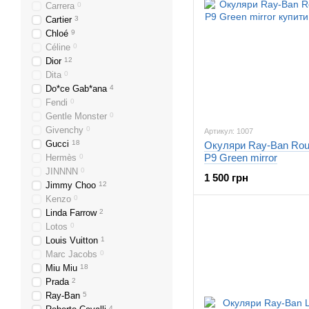
Carrera
0
Cartier
3
Chloé
9
Céline
0
Dior
12
Dita
0
Do*ce Gab*ana
4
Fendi
0
Gentle Monster
0
Givenchy
0
Артикул: 1007
Gucci
18
Окуляри Ray-Ban Rou
P9 Green mirror
Hermès
0
JINNNN
0
1 500 грн
Jimmy Choo
12
Kenzo
0
Linda Farrow
2
Lotos
0
Louis Vuitton
1
Marc Jacobs
0
Miu Miu
18
Prada
2
Ray-Ban
5
4