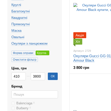
Круглі
Багатокутні
Квадратні
Прямокутні
Маска
Акція
Овальні
Хіт
Окуляри з ланцюжком
Артикул: 2729
Форма оправи:
Кругла
Окуляри Gucci GG 011
Очистити фільтр
Amour Black
3 800 грн
Ціна, грн
Від Ціна, грн
До Ціна, грн
ОК
Бренд
Balenciaga
0
Burberry
0