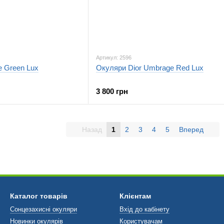
Артикул: 2596
e Green Lux
Окуляри Dior Umbrage Red Lux
3 800 грн
Назад
1
2
3
4
5
Вперед
Каталог товарів
Клієнтам
Сонцезахисні окуляри
Вхід до кабінету
Новинки окулярів
Користувачам