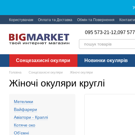
Перейти до основного контенту
У
Користувачам
Оплата та Доставка
Обмін та Повернення
Контакти
095 573-21-12,
097 577
Сонцезахисні окуляри
Новинки окулярів
Головна
Сонцезахисні окуляри
Жіночі окуляри
Жіночі окуляри круглі
Метелики
Вайфарери
Авіатори - Краплі
Котяче око
Об'ємні