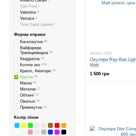
Roberto Cavalli
Tom Ford
0
Valentino
3
Versace
2
Yves Saint Laurent
0
Форма оправи
Багатокутна
48
Вайфарери,
Трапециевидна
59
Артикул: 1033
Квадратна
14
Окуляри Ray-Ban Ligh
Matt
Котяче око
238
Краплі, Авіатори
70
1 500 грн
Кругла
95
Маска
60
Метелик
17
Об'ємні
72
Овальні
38
Прямокутна
12
Колір лінзи