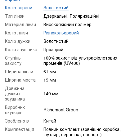
Колір оправи
Золотистий
Тип лінзи
Дзеркальні, Поляризаційні
Матеріал лінзи
Високоякісний полімер
Колір лінзи
Різнокольоровий
Колір дужки
Золотистий
Колір заушника
Прозорий
Ступінь
100% захист від ультрафіолетових
захисту
променів (UV400)
Ширина лінзи
61 мм
Ширина моста
19 мм
Довжина
дужки і
140 мм
заушника
Виробник
Richemont Group
окулярів
Зроблено в
Китай
Комплектація
Повний комплект (зовнішня коробка,
футляр, серветка, паспорт)