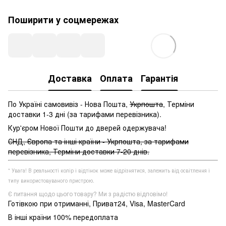
Поширити у соцмережах
Доставка
Оплата
Гарантія
По Україні самовивіз - Нова Пошта,
Укрпошта
, Терміни
доставки 1-3 дні (за тарифами перевізника).
Кур'єром Нової Пошти до дверей одержувача!
СНД, Європа та інші країни - Укрпошта, за тарифами
перевізника, Терміни доставки 7-20 днів.
* Увага! В реальності колір і відтінок може відрізнятися, залежить від освітлення і
типу використовуваного пристрою.
Є питання щодо цього товару? Ми з радістю відповімо!
Готівкою при отриманні, Приват24, Visa, MasterCard
В інші країни 100% передоплата