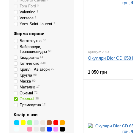
Roberto Cavalli
Tom Ford
0
Valentino
3
Versace
2
Yves Saint Laurent
2
Форма оправи
Багатокутна
48
Вайфарери,
Трапециевидна
59
Артикул: 2693
Квадратна
14
Окуляри Dior CD 658 
Котяче око
238
Краплі, Авіатори
70
1 050 грн
Кругла
95
Маска
60
Метелик
17
Об'ємні
72
Овальні
38
Прямокутна
12
Колір лінзи