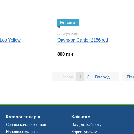
Новинка
Артикул: 3351
Leo Yellow
Окуляри Cartier 2156 red
800 грн
Назад
1
2
Вперед
Пок
Каталог товарів
Клієнтам
Сонцезахисні окуляри
Вхід до кабінету
Новинки окулярів
Користувачам