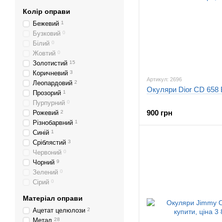
Колір оправи
Бежевий
1
Бузковий
0
Білий
0
Жовтий
0
Золотистий
15
Коричневий
3
Артикул: 2696
Леопардовий
2
Окуляри Dior CD 658 
Прозорий
1
Пурпурний
0
900 грн
Рожевий
2
Різнобарвний
1
Синій
1
Сріблястий
3
Червоний
0
Чорний
9
Зелений
0
Сірий
0
Матеріал оправи
Ацетат целюлози
2
Метал
28