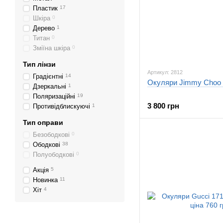
Пластик
17
Шкіра
0
Дерево
1
Титан
0
Зміїна шкіра
0
Тип лінзи
Артикул: 2812
Градієнтні
14
Окуляри Jimmy Choo
Дзеркальні
1
Поляризаційні
19
3 800 грн
Противідблискуючі
1
Тип оправи
Безободкові
0
Ободкові
38
Полуободкові
0
Акція
5
Новинка
11
Хіт
4