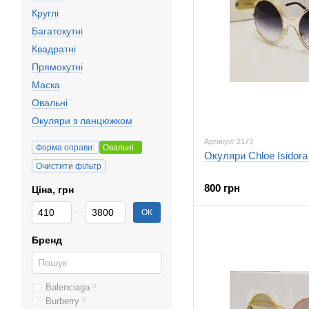
Круглі
Багатокутні
Квадратні
Прямокутні
Маска
Овальні
Окуляри з ланцюжком
Артикул: 2173
Форма оправи:
Овальні
Окуляри Chloe Isidor
Очистити фільтр
800 грн
Ціна, грн
Від Ціна, грн
До Ціна, грн
ОК
Бренд
Balenciaga
0
Burberry
0