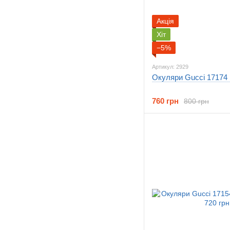
Акція
Хіт
−5%
Артикул: 2929
Окуляри Gucci 17174 
760 грн
800 грн