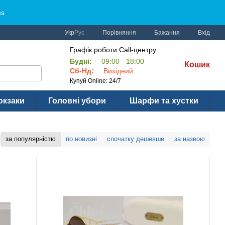
es
Порівняння
Укр
Рус
Бажання
Вхід
Графік роботи Call-центру:
Будні:
09:00 - 18:00
Кошик
Сб-Нд:
Вихідний
Купуй Online: 24/7
юкзаки
Головні убори
Шарфи та хустки
за популярністю
по новизні
спочатку дешевше
за назвою