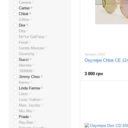
Carrera
0
Cartier
6
Chloé
9
Céline
0
Dior
5
Dita
0
Do*ce Gab*ana
0
Fendi
0
Gentle Monster
0
Givenchy
0
Артикул: 2310
Gucci
4
Окуляри Chloe CE 124
Hermès
0
JINNNN
0
3 800 грн
Jimmy Choo
4
Kenzo
0
Linda Farrow
2
Lotos
0
Louis Vuitton
0
Marc Jacobs
0
Miu Miu
0
Prada
1
Ray-Ban
0
0