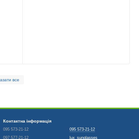
азати все
Контактна інформація
095 573-21-12
095 573-21-12
097 577-21-12
lux_sunglasses