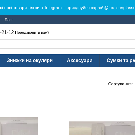
сі нові товари тільки в Telegram – приєднуйся зараз! @lux_sunglass
Блог
-21-12
Передзвонити вам?
Знижки на окуляри
Аксесуари
Сумки та р
Сортування: