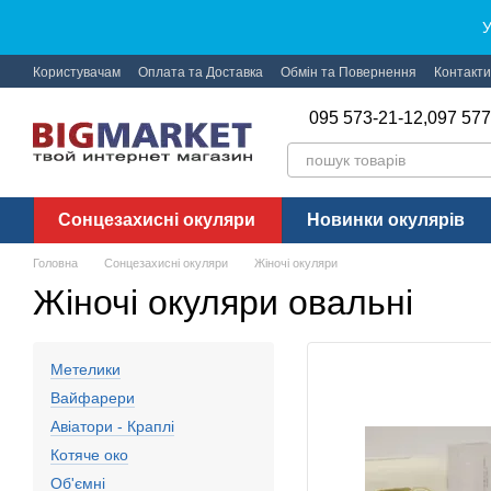
Перейти до основного контенту
У
Користувачам
Оплата та Доставка
Обмін та Повернення
Контакти
095 573-21-12,
097 577
Сонцезахисні окуляри
Новинки окулярів
Головна
Сонцезахисні окуляри
Жіночі окуляри
Жіночі окуляри овальні
Метелики
Вайфарери
Авіатори - Краплі
Котяче око
Об'ємні