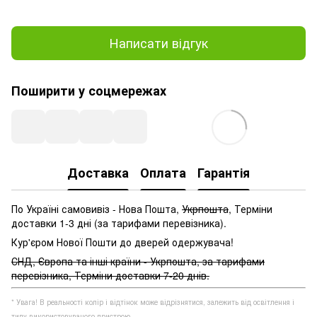
Написати відгук
Поширити у соцмережах
Доставка
Оплата
Гарантія
По Україні самовивіз - Нова Пошта,
Укрпошта
, Терміни
доставки 1-3 дні (за тарифами перевізника).
Кур'єром Нової Пошти до дверей одержувача!
СНД, Європа та інші країни - Укрпошта, за тарифами
перевізника, Терміни доставки 7-20 днів.
* Увага! В реальності колір і відтінок може відрізнятися, залежить від освітлення і
типу використовуваного пристрою.