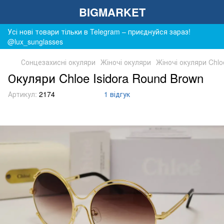
BIGMARKET
Усі нові товари тільки в Telegram – приєднуйся зараз!
@lux_sunglasses
Сонцезахисні окуляри
Жіночі окуляри
Жіночі окуляри Chlo
Окуляри Chloe Isidora Round Brown
Артикул:
2174
1 відгук