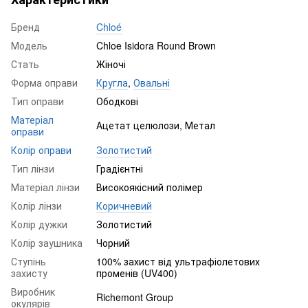
Бренд
Chloé
Модель
Chloe Isidora Round Brown
Стать
Жіночі
Форма оправи
Кругла
,
Овальні
Тип оправи
Ободкові
Матеріал
Ацетат целюлози, Метал
оправи
Колір оправи
Золотистий
Тип лінзи
Градієнтні
Матеріал лінзи
Високоякісний полімер
Колір лінзи
Коричневий
Колір дужки
Золотистий
Колір заушника
Чорний
Ступінь
100% захист від ультрафіолетових
захисту
променів (UV400)
Виробник
Richemont Group
окулярів