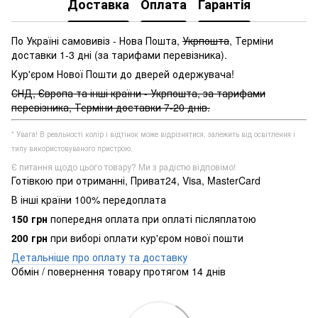
Доставка
Оплата
Гарантія
По Україні самовивіз - Нова Пошта,
Укрпошта
, Терміни
доставки 1-3 дні (за тарифами перевізника).
Кур'єром Нової Пошти до дверей одержувача!
СНД, Європа та інші країни - Укрпошта, за тарифами
перевізника, Терміни доставки 7-20 днів.
* Увага! В реальності колір і відтінок може відрізнятися, залежить від освітлення і
типу використовуваного пристрою.
Є питання щодо цього товару? Ми з радістю відповімо!
Готівкою при отриманні, Приват24, Visa, MasterCard
В інші країни 100% передоплата
150 грн
попередня оплата при оплаті післяплатою
200 грн
при виборі оплати кур'єром нової пошти
Детальніше про оплату та доставку
Обмін / повернення товару протягом 14 днів