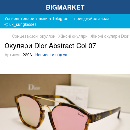
BIGMARKET
Усі нові товари тільки в Telegram – приєднуйся зараз!
@lux_sunglasses
Сонцезахисні окуляри
Жіночі окуляри
Жіночі окуляри Dior
Окуляри Dior Abstract Col 07
Артикул:
2296
Написати відгук