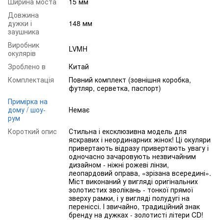
Ширина моста
15 мм
Довжина
дужки і
148 мм
заушника
Виробник
LVMH
окулярів
Зроблено в
Китай
Комплектація
Повний комплект (зовнішня коробка,
футляр, серветка, паспорт)
Примірка на
дому / шоу-
Немає
рум
Короткий опис
Стильна і ексклюзивна модель для
яскравих і неординарних жінок! Ці окуляри
привертають відразу привертають увагу і
одночасно зачаровують незвичайним
дизайном - ніжні рожеві лінзи,
леопардовий оправа, «зрізана всередині».
Міст виконаний у вигляді оригінальних
золотистих зволікань - тонкої прямої
зверху рамки, і у вигляді полудугі на
переніссі. І звичайно, традиційний знак
бренду на дужках - золотисті літери CD!