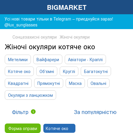
BIGMARKET
Усі нові товари тільки в Telegram – приєднуйся зараз!
@lux_sunglasses
Сонцезахисні окуляри
Жіночі окуляри
Жіночі окуляри котяче око
Метелики
Вайфарери
Авіатори - Краплі
Котяче око
Об'ємні
Круглі
Багатокутні
Квадратні
Прямокутні
Маска
Овальні
Окуляри з ланцюжком
Фільтр
За популярністю
1
Форма оправи
Котяче око