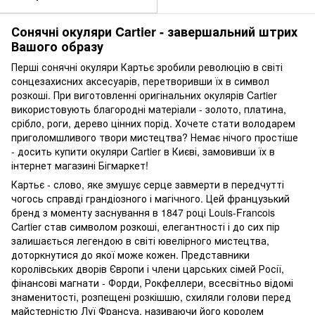
Сонячні окуляри Cartier - завершальний штрих
Вашого образу
Перші сонячні окуляри Картьє зробили революцію в світі
сонцезахисних аксесуарів, перетворивши їх в символ
розкоші. При виготовленні оригінальних окулярів Cartier
використовують благородні матеріали - золото, платина,
срібло, роги, дерево цінних порід. Хочете стати володарем
приголомшливого твори мистецтва? Немає нічого простіше
- досить купити окуляри Cartier в Києві, замовивши їх в
інтернет магазині Бігмаркет!
Картьє - слово, яке змушує серце завмерти в передчутті
чогось справді грандіозного і магічного. Цей французький
бренд з моменту заснування в 1847 році Louis-Francois
Cartier став символом розкоші, елегантності і до сих пір
залишається легендою в світі ювелірного мистецтва,
доторкнутися до якої може кожен. Представники
королівських дворів Європи і члени царських сімей Росії,
фінансові магнати - Форди, Рокфеллери, всесвітньо відомі
знаменитості, розпещені розкішшю, схиляли голови перед
майстерністю Луї Франсуа, називаючи його королем