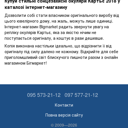
Купуй стильні сонцезахисні окуляри Картьє 2018 у
каталозі інтернет-магазину
Дозволити собі стати власником оригінального виробу від
цього ювелірного дому, на жаль, можуть лише одиниці.
Інтернет-магазин Bigmarket радить звернути увагу на
репліку окулярів Картьє, яка за якістю нічим не
поступається оригіналу, а коштує в рази дешевше.
Копія виконана настільки ідеально, що відрізнити її від
оригіналу під силу далеко не кожному. Відкрийте для себе
приголомшливий світ блискучого пишноти разом з онлайн
магазином Бігмаркет!
095 573-21-12
097 577-21-12
Контакти
Повна версія сайту
© 2009—2026