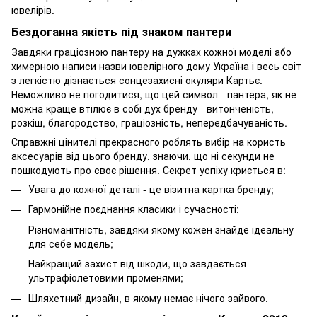
ювелірів.
Бездоганна якість під знаком пантери
Завдяки граціозною пантеру на дужках кожної моделі або
химерною написи назви ювелірного дому Україна і весь світ
з легкістю дізнається сонцезахисні окуляри Картьє.
Неможливо не погодитися, що цей символ - пантера, як не
можна краще втілює в собі дух бренду - витонченість,
розкіш, благородство, граціозність, непередбачуваність.
Справжні цінителі прекрасного роблять вибір на користь
аксесуарів від цього бренду, знаючи, що ні секунди не
пошкодують про своє рішення. Секрет успіху криється в:
Увага до кожної деталі - це візитна картка бренду;
Гармонійне поєднання класики і сучасності;
Різноманітність, завдяки якому кожен знайде ідеальну
для себе модель;
Найкращий захист від шкоди, що завдається
ультрафіолетовими променями;
Шляхетний дизайн, в якому немає нічого зайвого.