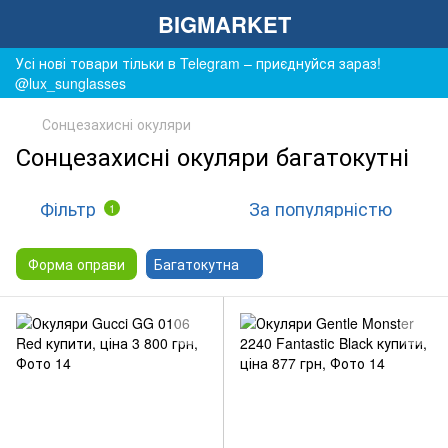
BIGMARKET
Усі нові товари тільки в Telegram – приєднуйся зараз!
@lux_sunglasses
Сонцезахисні окуляри
Сонцезахисні окуляри багатокутні
Фільтр
За популярністю
1
Форма оправи
Багатокутна