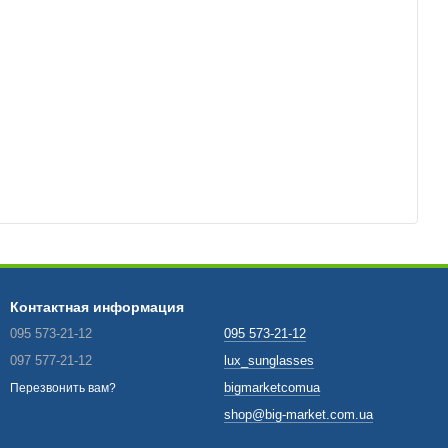
Контактная информация
095 573-21-12
095 573-21-12
097 577-21-12
lux_sunglasses
bigmarketcomua
Перезвонить вам?
shop@big-market.com.ua