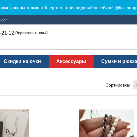
овые товары только в Telegram - присоединяйся сейчас! @lux_sung
Блог
-21-12
Перезвонить вам?
Скидки на очки
Аксессуары
Сумки и рюкз
Сортировка: