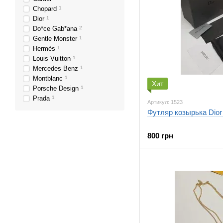
Chopard
1
Dior
1
Do*ce Gab*ana
2
Gentle Monster
1
Hermès
1
Louis Vuitton
1
Mercedes Benz
1
Montblanc
1
Хит
Porsche Design
1
Prada
1
Артикул: 1523
Футляр козырька Dior C
800 грн