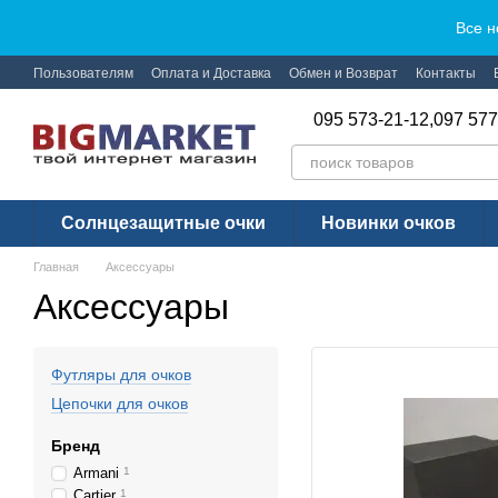
Перейти к основному контенту
Все н
Пользователям
Оплата и Доставка
Обмен и Возврат
Контакты
095 573-21-12,
097 577
Солнцезащитные очки
Новинки очков
Главная
Аксессуары
Аксессуары
Футляры для очков
Цепочки для очков
Бренд
Armani
1
Cartier
1