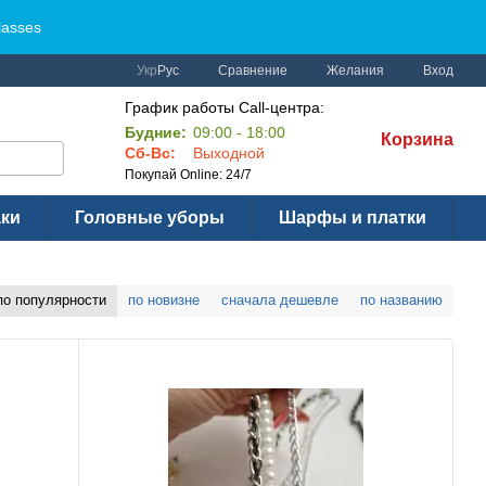
lasses
Сравнение
Укр
Рус
Желания
Вход
График работы Call-центра:
Будние:
09:00 - 18:00
Корзина
Сб-Вс:
Выходной
Покупай Online: 24/7
аки
Головные уборы
Шарфы и платки
по популярности
по новизне
сначала дешевле
по названию