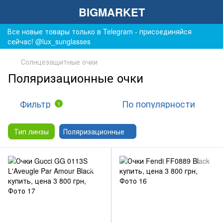
BIGMARKET
Все новые товары только в Telegram - присоединяйся
сейчас! @lux_sunglasses
Солнцезащитные очки
Поляризационные очки
Фильтр
По популярности
1
Тип линзы
Поляризационные