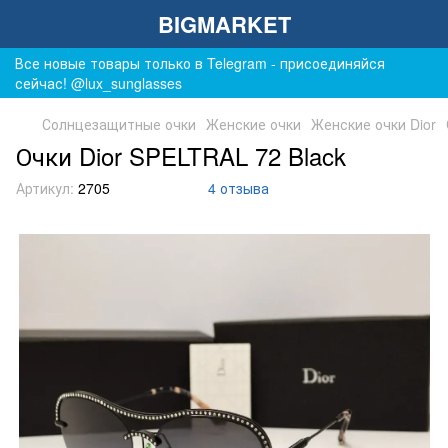
BIGMARKET
Все новые товары только в Telegram - присоединяйся
сейчас! @lux_sunglasses
Солнцезащитные очки
Женские очки
Женские очки Dior
Очки Dior SPELTRAL 72 Black
Артикул:
2705
4 отзыва