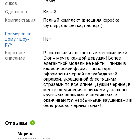
LVMH
очков
Cделано в
Китай
Комплектация
Полный комплект (внешняя коробка,
футляр, салфетка, паспорт)
Примерка на
дому / шоу-
Нет
рум
Короткое
Роскошные и элегантные женские очки
описание
Dior – мечта каждой девушки! Более
элегантной модели не найти – линзы в
классической форме «авиатор»
оформлены черной полуободковой
оправой, украшенной блестящими
стразами по все длине. Дужки черные, в
месте соединения с линзами украшены
круглыми валиками с насечками, и
оканчиваются необычными заушниками в
бело-розово-черных тонах!
Отзывы
4
Марина