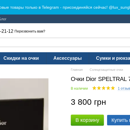
овые товары только в Telegram - присоединяйся сейчас! @lux_sung
Блог
-21-12
Перезвонить вам?
Скидки на очки
Аксессуары
Сумки и рюкз
Главная
Солнцезащитные очки
Очки Dior SPELTRAL 
В наличии
1 отзы
3 800 грн
В корзину
Купить 