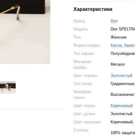
Характеристики
Бренд
Dior
Модель
Dior SPELTRA
Пол
Женские
Форма оправы
Капли, Авиа
Тип оправы
Полуободко
Материал
Металл
оправы
Цвет оправы
Золотистый
Тип линзы
Градиентные
Материал
Высококачес
линзы
Цвет линзы
Коричневый
Цвет дужки
Золотистый
Цвет заушника
Коричневый,
Степень
100% защита