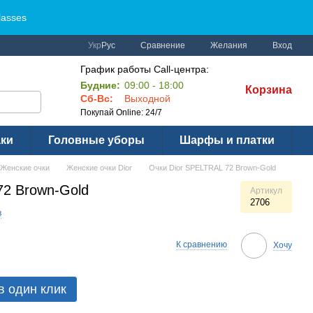
lasses
Сравнение
Укр
Рус
Желания
Вход
График работы Call-центра:
Будние:
09:00 - 18:00
Корзина
Сб-Вс:
Выходной
Покупай Online: 24/7
аки
Головные уборы
Шарфы и платки
Женские очки
Женские очки Dior
Очки Dior SPELTRAL 72 Brown-Gold
72 Brown-Gold
Артикул
2706
в
К сравнению
Хочу
в один клик