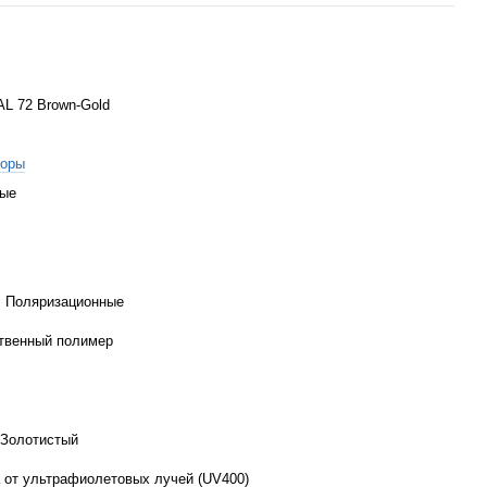
L 72 Brown-Gold
торы
вые
, Поляризационные
твенный полимер
 Золотистый
 от ультрафиолетовых лучей (UV400)