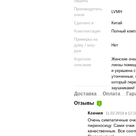
защиты
Производитель
LVMH
очков
Cделано в
Китай
Комплектация
Полный компл
Примерка на
дому / шоу-
Нет
рум
Короткое
Женские очки
описание
линзы помеще
и украшена с
утонченные, 
который пере
заушниками!
Доставка
Оплата
Гар
Отзывы
1
Ксения
11.02.2018 в 12:
Очень симпатичные очки
переносицу. Сами очки 
качественные. Все соот