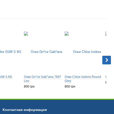
0198 S M1
Очки Do*ce Gab*ana 7897
Очки Chloe Isidora Round
Очки 
Leo
Grey
889 г
800 грн
800 грн
Контактная информация