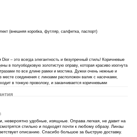
ект (внешняя коробка, футляр, салфетка, паспорт)
 Dior – это всегда элегантность и безупречный стиль! Коричневые
ны в полуободковую золотистую оправу, которая красиво изогнута
тразами по все длине рамки и мостика. Дужки очень нежные и
в месте соединения с линзами расположен валик с насечками,
ходит в тонкую проволоку, и заканчивается коричневыми
антия
18
, невероятно удобные, изящные. Оправа легкая, не давит на
смотрятся стильно и подходят почти к любому образу. Линзы
ветствует описанию. Спасибо большое за быструю доставку.