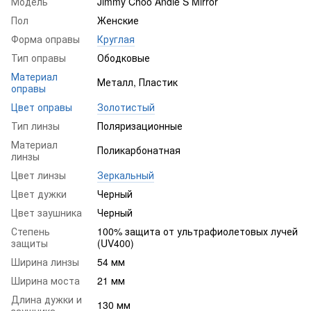
Модель
Jimmy Choo Andie S Mirror
Пол
Женские
Форма оправы
Круглая
Тип оправы
Ободковые
Материал
Металл, Пластик
оправы
Цвет оправы
Золотистый
Тип линзы
Поляризационные
Материал
Поликарбонатная
линзы
Цвет линзы
Зеркальный
Цвет дужки
Черный
Цвет заушника
Черный
Степень
100% защита от ультрафиолетовых лучей
защиты
(UV400)
Ширина линзы
54 мм
Ширина моста
21 мм
Длина дужки и
130 мм
заушника