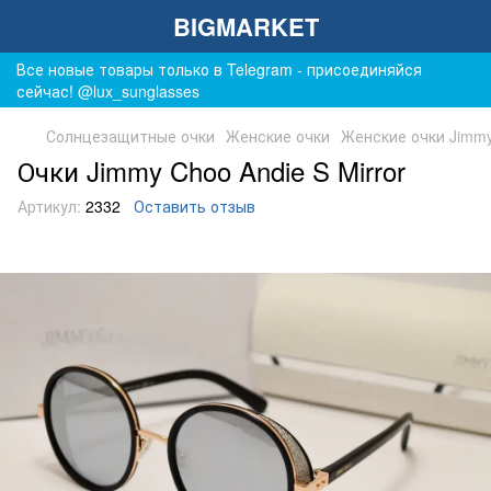
BIGMARKET
Все новые товары только в Telegram - присоединяйся
сейчас! @lux_sunglasses
Солнцезащитные очки
Женские очки
Женские очки Jimm
Очки Jimmy Choo Andie S Mirror
Артикул:
2332
Оставить отзыв