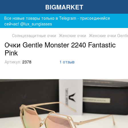
BIGMARKET
Все новые товары только в Telegram - присоединяйся
сейчас! @lux_sunglasses
Солнцезащитные очки
Женские очки
Женские очки Gentl
Очки Gentle Monster 2240 Fantastiс
Pink
Артикул:
2378
1 отзыв