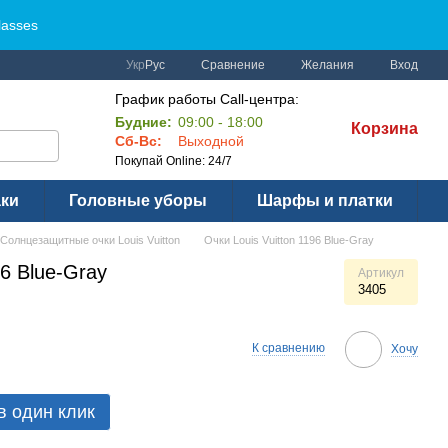
lasses
Сравнение
Укр
Рус
Желания
Вход
График работы Call-центра:
Будние:
09:00 - 18:00
Корзина
Сб-Вс:
Выходной
Покупай Online: 24/7
аки
Головные уборы
Шарфы и платки
Солнцезащитные очки Louis Vuitton
Очки Louis Vuitton 1196 Blue-Gray
96 Blue-Gray
Артикул
3405
К сравнению
Хочу
в один клик