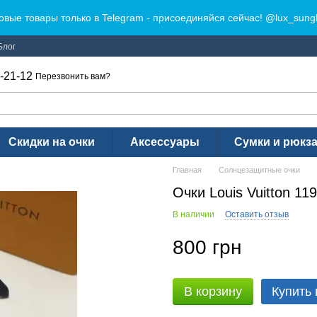
овые товары только в Telegram - присоединяйся сейчас! @lux_sung
Блог
-21-12
Перезвонить вам?
Скидки на очки
Аксессуары
Сумки и рюкз
Главная
Солнцезащитные очки
Очки Louis Vuitton 11
В наличии
Оставить отзыв
800 грн
В корзину
Купить 