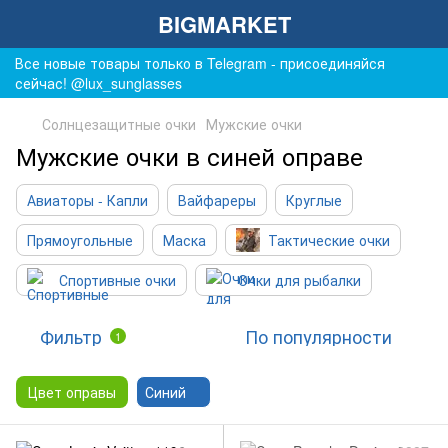
BIGMARKET
Все новые товары только в Telegram - присоединяйся
сейчас! @lux_sunglasses
Солнцезащитные очки
Мужские очки
Мужские очки в синей оправе
Авиаторы - Капли
Вайфареры
Круглые
Прямоугольные
Маска
Тактические очки
Спортивные очки
Очки для рыбалки
Фильтр
По популярности
1
Цвет оправы
Синий