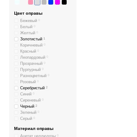
Цвет оправы
Бежевый
0
Белый
0
Желтый
0
Золотистый
1
Коричневый
0
Красный
0
Леопардовый
0
Прозрачный
0
Пурпурный
0
Разноцветный
0
Розовый
0
Серебристый
2
Синий
0
Сиреневый
0
Черный
2
Зеленый
0
Серый
0
Материал оправы
Ацетат целлюлозы
0