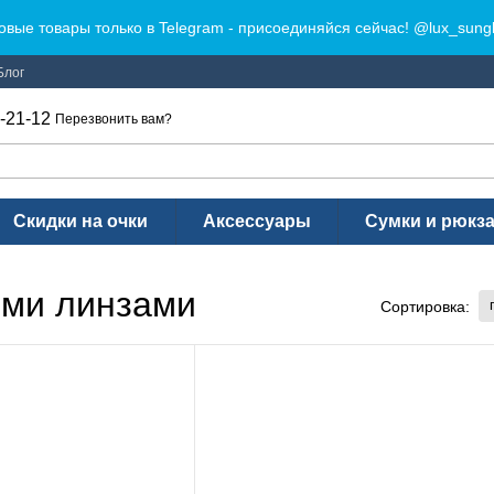
овые товары только в Telegram - присоединяйся сейчас! @lux_sung
Блог
-21-12
Перезвонить вам?
Скидки на очки
Аксессуары
Сумки и рюкз
ыми линзами
Сортировка: