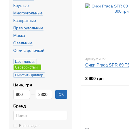
Круглые
Многоугольные
Квадратные
Прямоугольные
Маска
Овальные
Очки с цепочкой
Артикул: 2827
Цвет линзы:
Очки Prada SPR 69 TS
Серебристый
Очистить фильтр
3 800 грн
Цена, грн
От Цена, грн
До Цена, грн
OK
Бренд
Balenciaga
0