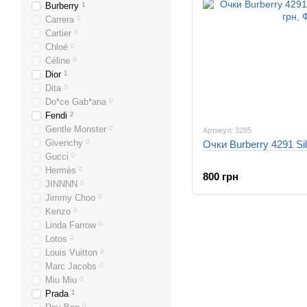
Burberry
1
Carrera
0
Cartier
0
Chloé
0
Céline
0
Dior
1
Dita
0
Do*ce Gab*ana
0
Fendi
2
Gentle Monster
0
Артикул: 3285
Givenchy
0
Очки Burberry 4291 Si
Gucci
0
Hermès
0
800 грн
JINNNN
0
Jimmy Choo
0
Kenzo
0
Linda Farrow
0
Lotos
0
Louis Vuitton
0
Marc Jacobs
0
Miu Miu
0
Prada
1
0