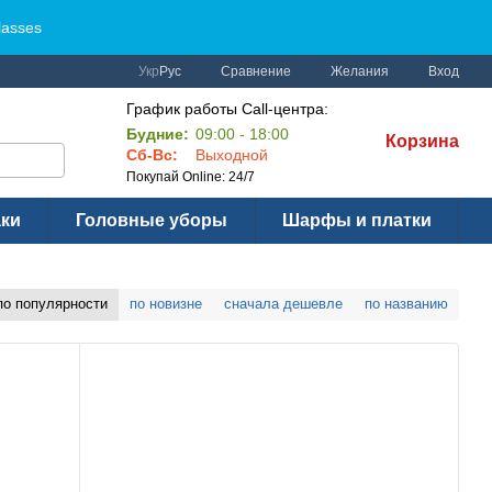
lasses
Сравнение
Укр
Рус
Желания
Вход
График работы Call-центра:
Будние:
09:00 - 18:00
Корзина
Сб-Вс:
Выходной
Покупай Online: 24/7
аки
Головные уборы
Шарфы и платки
по популярности
по новизне
сначала дешевле
по названию