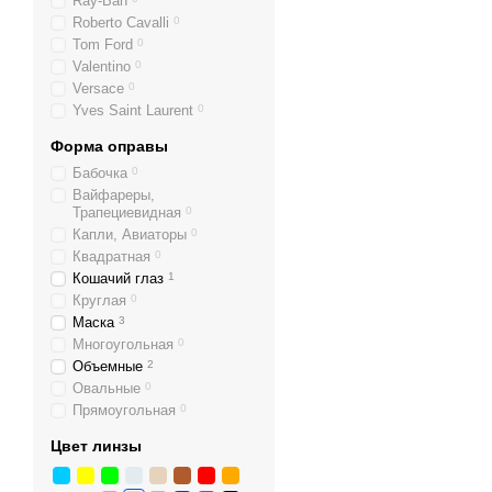
Ray-Ban
Roberto Cavalli
0
Tom Ford
0
Valentino
0
Versace
0
Yves Saint Laurent
0
Форма оправы
Бабочка
0
Вайфареры,
Трапециевидная
0
Капли, Авиаторы
0
Квадратная
0
Кошачий глаз
1
Круглая
0
Маска
3
Многоугольная
0
Объемные
2
Овальные
0
Прямоугольная
0
Цвет линзы