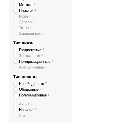
Металл
2
Пластик
4
Кожа
0
Дерево
0
Титан
0
Змеиная кожа
0
Тип линзы
Градиентные
1
Зеркальные
0
Поляризационные
1
Антибликовые
0
Тип оправы
Безободковые
2
Ободковые
2
Полуободковые
1
Акция
0
Новинка
1
Хит
0