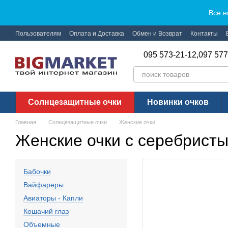
Перейти к основному контенту
Все н
Пользователям
Оплата и Доставка
Обмен и Возврат
Контакты
095 573-21-12,
097 577
Солнцезащитные очки
Новинки очков
Главная
Солнцезащитные очки
Женские очки
Женские очки с серебрист
Бабочки
Вайфареры
Авиаторы - Капли
Кошачий глаз
Объемные