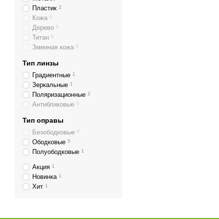
Пластик
2
Кожа
0
Дерево
0
Титан
0
Змеиная кожа
0
Тип линзы
Градиентные
1
Зеркальные
1
Поляризационные
2
Антибликовые
0
Тип оправы
Безободковые
0
Ободковые
5
Полуободковые
1
Акция
1
Новинка
1
Хит
1