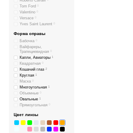
Roberto Cavalli
Tom Ford
0
Valentino
0
Versace
0
Yves Saint Laurent
0
Форма оправы
Бабочка
0
Вайфареры,
Трапециевидная
0
Капли, Авиаторы
1
Квадратная
0
Кошачий глаз
2
Круглая
1
Маска
0
Многоугольная
1
Объемные
0
Овальные
1
Прямоугольная
0
Цвет линзы