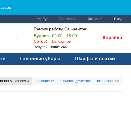
lasses
Сравнение
Укр
Рус
Желания
Вход
График работы Call-центра:
Будние:
09:00 - 18:00
Корзина
Сб-Вс:
Выходной
Покупай Online: 24/7
аки
Головные уборы
Шарфы и платки
по популярности
по новизне
сначала дешевле
по названию