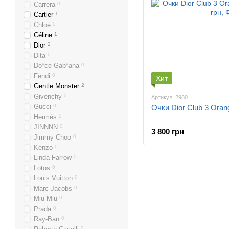
Carrera
0
Cartier
1
Chloé
0
Céline
1
Dior
2
Dita
0
Do*ce Gab*ana
0
Fendi
0
Хит
Gentle Monster
2
Givenchy
0
Артикул: 2980
Gucci
0
Очки Dior Club 3 Oran
Hermès
0
JINNNN
0
3 800 грн
Jimmy Choo
0
Kenzo
0
Linda Farrow
0
Lotos
0
Louis Vuitton
0
Marc Jacobs
0
Miu Miu
0
Prada
0
Ray-Ban
0
0