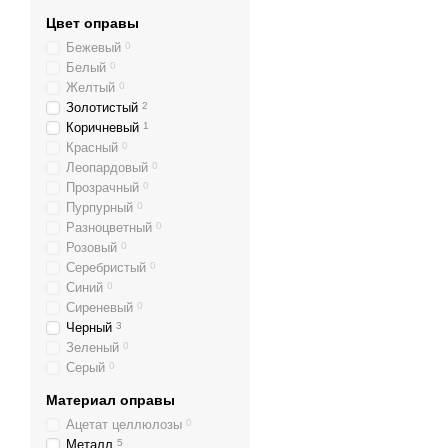
Цвет оправы
Бежевый
0
Белый
0
Желтый
0
Золотистый
2
Коричневый
1
Красный
0
Леопардовый
0
Прозрачный
0
Пурпурный
0
Разноцветный
0
Розовый
0
Серебристый
0
Синий
0
Сиреневый
0
Черный
3
Зеленый
0
Серый
0
Материал оправы
Ацетат целлюлозы
0
Металл
5