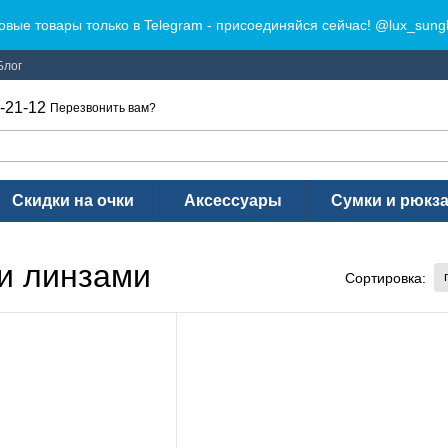
овые товары только в Telegram - присоединяйся сейчас! @lux_sung
Блог
-21-12
Перезвонить вам?
Скидки на очки
Аксессуары
Сумки и рюкз
и линзами
Сортировка: