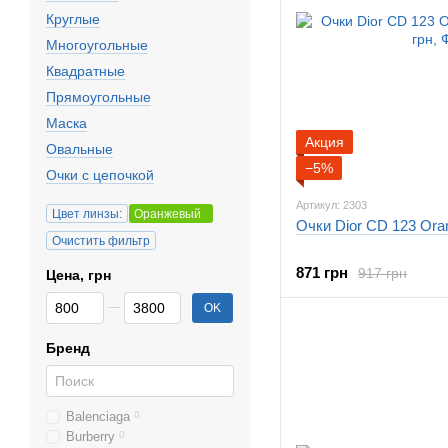
Круглые
Многоугольные
Квадратные
Прямоугольные
Маска
Акция
Овальные
−5%
Очки с цепочкой
Артикул: 2303
Цвет линзы:
Оранжевый
Очки Dior CD 123 Ora
Очистить фильтр
871 грн
917 грн
Цена, грн
От Цена, грн
До Цена, грн
OK
Бренд
Balenciaga
0
Burberry
0