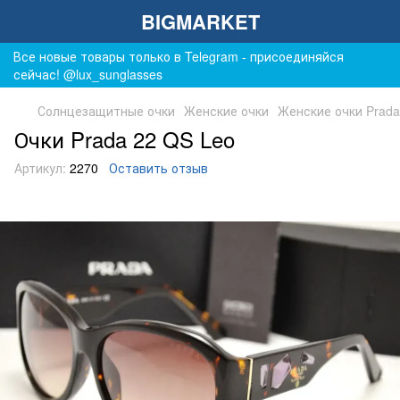
BIGMARKET
Все новые товары только в Telegram - присоединяйся
сейчас! @lux_sunglasses
Солнцезащитные очки
Женские очки
Женские очки Prada
Очки Prada 22 QS Leo
Артикул:
2270
Оставить отзыв