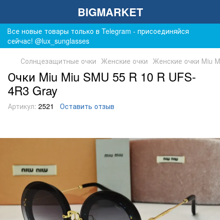
BIGMARKET
Все новые товары только в Telegram - присоединяйся
сейчас! @lux_sunglasses
Солнцезащитные очки
Женские очки
Женские очки Miu M
Очки Miu Miu SMU 55 R 10 R UFS-
4R3 Gray
Артикул:
2521
Оставить отзыв