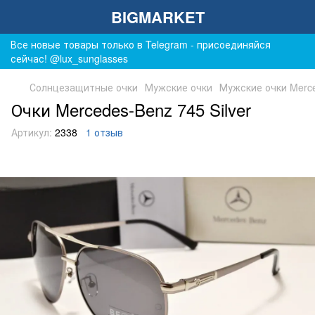
BIGMARKET
Все новые товары только в Telegram - присоединяйся
сейчас! @lux_sunglasses
Солнцезащитные очки
Мужские очки
Мужские очки Merc
Очки Mercedes-Benz 745 Silver
Артикул:
2338
1 отзыв