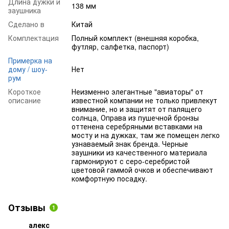
Длина дужки и
138 мм
заушника
Cделано в
Китай
Комплектация
Полный комплект (внешняя коробка,
футляр, салфетка, паспорт)
Примерка на
дому / шоу-
Нет
рум
Короткое
Неизменно элегантные "авиаторы" от
описание
известной компании не только привлекут
внимание, но и защитят от палящего
солнца, Оправа из пушечной бронзы
оттенена серебряными вставками на
мосту и на дужках, там же помещен легко
узнаваемый знак бренда. Черные
заушники из качественного материала
гармонируют с серо-серебристой
цветовой гаммой очков и обеспечивают
комфортную посадку.
Отзывы
1
алекс