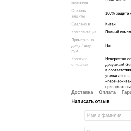
заушника
Степень
100% защита 
защиты
Cделано в
Китай
Комплектация
Полный компле
Примерка на
дому / шоу-
Нет
рум
Короткое
Невероятно с
описание
девушкам! Gen
в соответстви
уголки линз в
«перечеркиваю
привлекатель
Доставка
Оплата
Гар
Написать отзыв