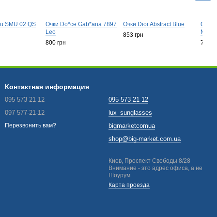
iu SMU 02 QS
Очки Do*ce Gab*ana 7897
Очки Dior Abstract Blue
Очки 
Leo
Mirror
853 грн
800 грн
760 г
Контактная информация
095 573-21-12
095 573-21-12
097 577-21-12
lux_sunglasses
bigmarketcomua
Перезвонить вам?
shop@big-market.com.ua
Киев, Проспект Свободы 8/28
Внимание - это адрес офиса, а не
Шоурум
Карта проезда