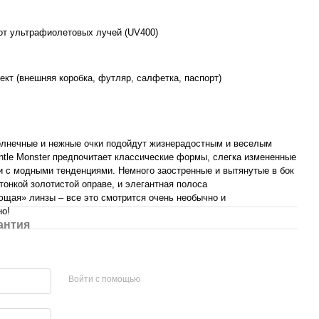
от ультрафиолетовых лучей (UV400)
кт (внешняя коробка, футляр, салфетка, паспорт)
олнечные и нежные очки подойдут жизнерадостным и веселым
tle Monster предпочитает классические формы, слегка измененные
и с модными тенденциями. Немного заостренные и вытянутые в бок
 тонкой золотистой оправе, и элегантная полоса
щая» линзы – все это смотрится очень необычно и
но!
антия
Войти с помощью