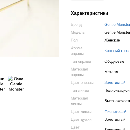
Характеристики
Бренд
Gentle Monste
Модель
Gentle Monste
Пол
Женские
Форма
Кошачий глаз
оправы
Тип оправы
Ободковые
Материал
Металл
оправы
Цвет оправы
Золотистый
Тип линзы
Поляризацион
Материал
Высококачест
линзы
Цвет линзы
Фиолетовый
Цвет дужки
Золотистый
Цвет
Золотистый