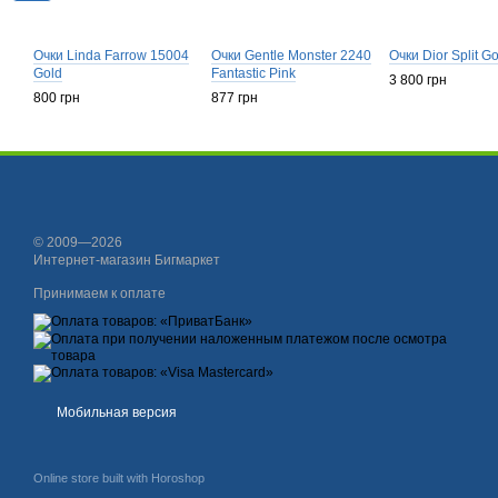
Очки Linda Farrow 15004
Очки Gentle Monster 2240
Очки Dior Split G
Gold
Fantastiс Pink
3 800 грн
800 грн
877 грн
© 2009—2026
Интернет-магазин Бигмаркет
Принимаем к оплате
Мобильная версия
Online store built with Horoshop