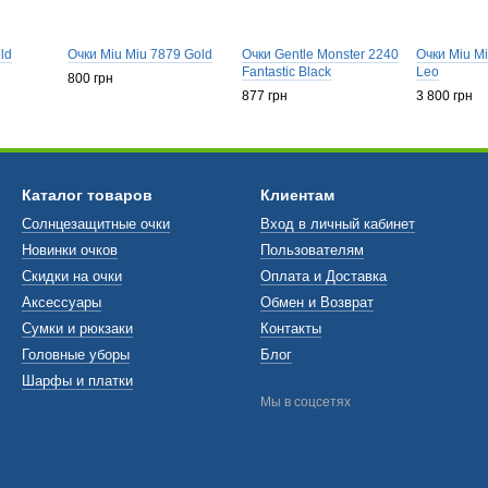
old
Очки Miu Miu 7879 Gold
Очки Gentle Monster 2240
Очки Miu M
Fantastiс Black
Leo
800 грн
877 грн
3 800 грн
Каталог товаров
Клиентам
Солнцезащитные очки
Вход в личный кабинет
Новинки очков
Пользователям
Скидки на очки
Оплата и Доставка
Аксессуары
Обмен и Возврат
Сумки и рюкзаки
Контакты
Головные уборы
Блог
Шарфы и платки
Мы в соцсетях