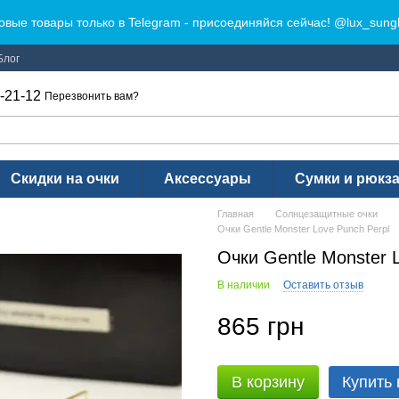
овые товары только в Telegram - присоединяйся сейчас! @lux_sung
Блог
-21-12
Перезвонить вам?
Скидки на очки
Аксессуары
Сумки и рюкз
Главная
Солнцезащитные очки
Очки Gentle Monster Love Punch Perpl
Очки Gentle Monster 
В наличии
Оставить отзыв
865 грн
В корзину
Купить 