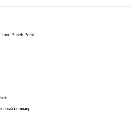
r
r Love Punch Perpl
ные
венный полимер