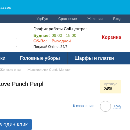
lasses
Сравнение
Укр
Рус
Желания
Вход
График работы Call-центра:
Будние:
09:00 - 18:00
Корзина
Сб-Вс:
Выходной
Покупай Online: 24/7
аки
Головные уборы
Шарфы и платки
Женские очки
Женские очки Gentle Monster
Love Punch Perpl
Артикул
2458
К сравнению
Хочу
в один клик