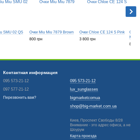
iu SMU 02 QS
Очки Miu Miu 7879 Brown
Очки Chloe CE 124 S Pink
Очки 
Madam
800 грн
3 800 грн
800 г
Контактная информация
095 573-21-12
095 573-21-12
097 577-21-12
lux_sunglasses
bigmarketcomua
Перезвонить вам?
shop@big-market.com.ua
Киев, Проспект Свободы 8/28
Внимание - это адрес офиса, а не
Шоурум
Карта проезда