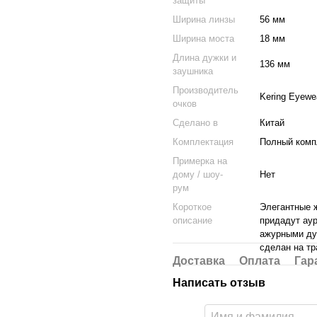
защиты
Ширина линзы
56 мм
Ширина моста
18 мм
Длина дужки и
136 мм
заушника
Производитель
Kering Eyewe
очков
Cделано в
Китай
Комплектация
Полный компл
Примерка на
дому / шоу-
Нет
рум
Короткое
Элегантные ж
описание
придадут ау
ажурными ду
сделан на тр
Доставка
Оплата
Гар
Написать отзыв