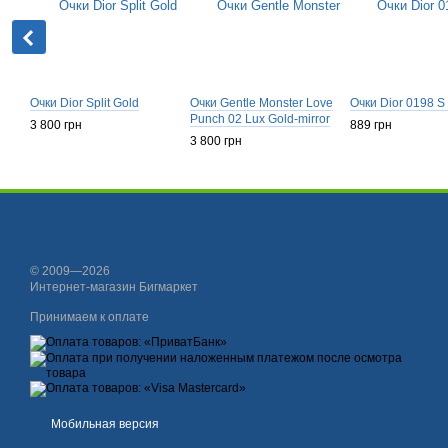
Очки Dior Split Gold
Очки Gentle Monster Love
Очки Dior 0198 S
Punch 02 Lux Gold-mirror
3 800 грн
889 грн
3 800 грн
© 2009—2026
Интернет-магазин Бигмаркет
Принимаем к оплате
Мобильная версия