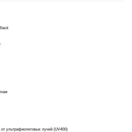
Black
з
тная
 от ультрафиолетовых лучей (UV400)