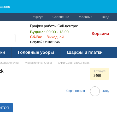
lasses
Сравнение
Укр
Рус
Желания
Вход
График работы Call-центра:
Будние:
09:00 - 18:00
Корзина
Сб-Вс:
Выходной
Покупай Online: 24/7
аки
Головные уборы
Шарфы и платки
Женские очки
Женские очки Gucci
Очки Gucci 15023 Black
ck
Артикул
2466
К сравнению
Хочу
ится