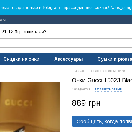
овые товары только в Telegram - присоединяйся сейчас! @lux_sung
Блог
-21-12
Перезвонить вам?
Скидки на очки
Аксессуары
Сумки и рюкз
Главная
Солнцезащитные очки
Очки Gucci 15023 Bla
Ожидается
Оставить отзыв
889 грн
Сообщить, когда появ