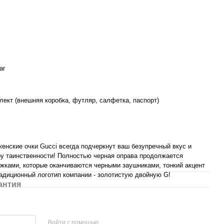
ar
ект (внешняя коробка, футляр, салфетка, паспорт)
енские очки Gucci всегда подчеркнут ваш безупречный вкус и
ру таинственности! Полностью черная оправа продолжается
жками, которые оканчиваются черными заушниками, тонкий акцент
адиционный логотип компании - золотистую двойную G!
антия
Войти с помощью