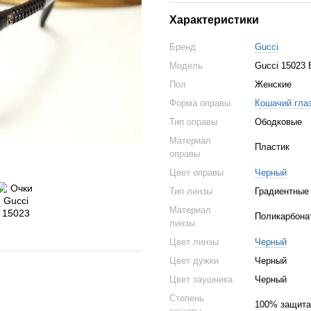
Характеристики
Бренд
Gucci
Модель
Gucci 15023 
Пол
Женские
Форма оправы
Кошачий гла
Тип оправы
Ободковые
Материал
Пластик
оправы
Цвет оправы
Черный
Тип линзы
Градиентные
Материал
Поликарбона
линзы
Цвет линзы
Черный
Цвет дужки
Черный
Цвет заушника
Черный
Степень
100% защита