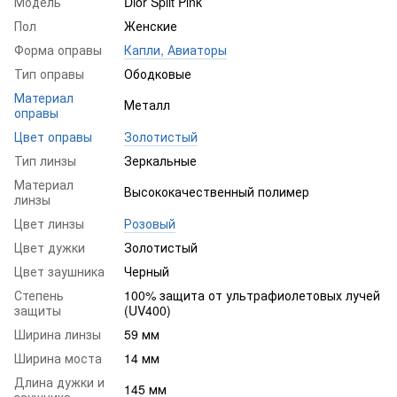
Модель
Dior Split Pink
Пол
Женские
Форма оправы
Капли, Авиаторы
Тип оправы
Ободковые
Материал
Металл
оправы
Цвет оправы
Золотистый
Тип линзы
Зеркальные
Материал
Высококачественный полимер
линзы
Цвет линзы
Розовый
Цвет дужки
Золотистый
Цвет заушника
Черный
Степень
100% защита от ультрафиолетовых лучей
защиты
(UV400)
Ширина линзы
59 мм
Ширина моста
14 мм
Длина дужки и
145 мм
заушника