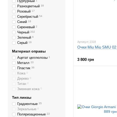
Пурпурный
1
Разноцветный
39
Розовый
17
Серебристый
54
Синий
18
Сиреневый
2
Черный
202
Зеленый
6
Артикул: 2318
Серый
19
Очки Miu Miu SMU 02
Материал оправы
Ацетат целлюлозы
1
3 800 грн
Металл
20
Пластик
36
Кожа
0
Дерево
0
Титан
0
Змеиная кожа
0
Тип линзы
Градиентные
35
Зеркальные
0
Поляризационные
22