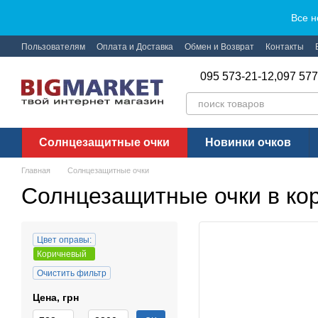
Перейти к основному контенту
Все н
Пользователям
Оплата и Доставка
Обмен и Возврат
Контакты
095 573-21-12,
097 577
Солнцезащитные очки
Новинки очков
Главная
Солнцезащитные очки
Солнцезащитные очки в ко
Цвет оправы:
Коричневый
Очистить фильтр
Цена, грн
От Цена, грн
До Цена, грн