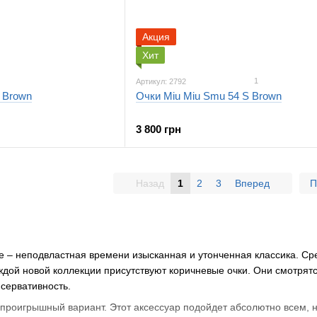
Акция
Хит
1
Артикул: 2792
 Brown
Очки Miu Miu Smu 54 S Brown
3 800 грн
Назад
1
2
3
Вперед
П
е – неподвластная времени изысканная и утонченная классика. Сре
ждой новой коллекции присутствуют коричневые очки. Они смотрятс
нсервативность.
проигрышный вариант. Этот аксессуар подойдет абсолютно всем, н