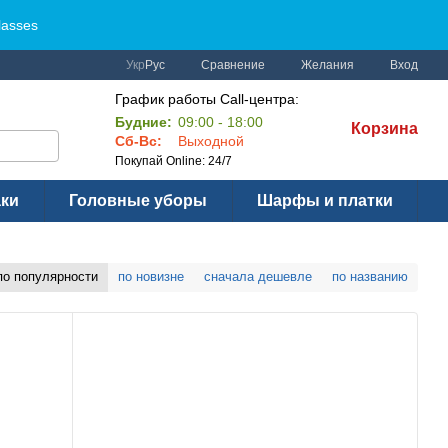
lasses
Сравнение
Укр
Рус
Желания
Вход
График работы Call-центра:
Будние:
09:00 - 18:00
Корзина
Сб-Вс:
Выходной
Покупай Online: 24/7
аки
Головные уборы
Шарфы и платки
по популярности
по новизне
сначала дешевле
по названию