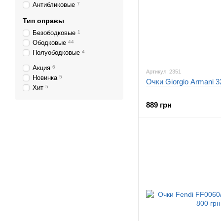
Антибликовые
7
Тип оправы
Безободковые
1
Ободковые
44
Полуободковые
4
Акция
6
Артикул: 2351
Новинка
5
Очки Giorgio Armani 
Хит
5
889 грн