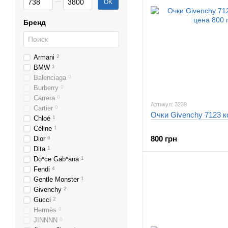
OK
Бренд
Armani
2
BMW
1
Balenciaga
0
Burberry
0
Carrera
0
Артикул: 3239
Cartier
0
Очки Givenchy 7123 
Chloé
1
Céline
1
800 грн
Dior
6
Dita
1
Do*ce Gab*ana
1
Fendi
4
Gentle Monster
1
Givenchy
2
Gucci
2
Hermès
0
JINNNN
0