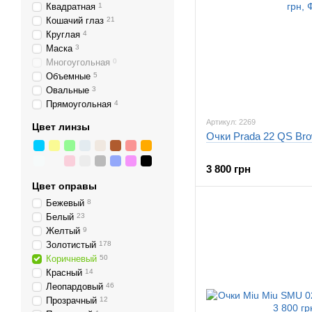
Квадратная
1
Кошачий глаз
21
Круглая
4
Маска
3
Многоугольная
0
Объемные
5
Овальные
3
Прямоугольная
4
Артикул: 2269
Цвет линзы
Очки Prada 22 QS Br
3 800 грн
Цвет оправы
Бежевый
8
Белый
23
Желтый
9
Золотистый
178
Коричневый
50
Красный
14
Леопардовый
46
Прозрачный
12