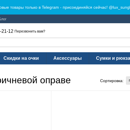
овые товары только в Telegram - присоединяйся сейчас! @lux_sung
Блог
-21-12
Перезвонить вам?
Скидки на очки
Аксессуары
Сумки и рюкз
ричневой оправе
Сортировка: