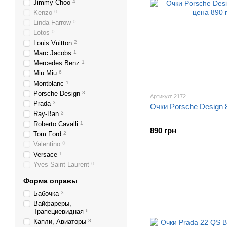
Jimmy Choo
4
Kenzo
0
Linda Farrow
0
Lotos
0
Louis Vuitton
2
Marc Jacobs
1
Mercedes Benz
1
Miu Miu
6
Montblanc
1
Porsche Design
3
Артикул: 2172
Prada
3
Очки Porsche Design 
Ray-Ban
3
Roberto Cavalli
1
890 грн
Tom Ford
2
Valentino
0
Versace
1
Yves Saint Laurent
0
Форма оправы
Бабочка
3
Вайфареры,
Трапециевидная
6
Капли, Авиаторы
8