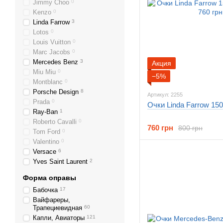
Jimmy Choo
0
Kenzo
0
Linda Farrow
3
Lotos
0
Louis Vuitton
0
Marc Jacobs
0
Mercedes Benz
3
Акция
Miu Miu
0
−5%
Montblanc
0
Porsche Design
8
Артикул: 2255
Prada
0
Очки Linda Farrow 150
Ray-Ban
1
Roberto Cavalli
0
760 грн
800 грн
Tom Ford
0
Valentino
0
Versace
6
Yves Saint Laurent
2
Форма оправы
Бабочка
17
Вайфареры,
Трапециевидная
60
Капли, Авиаторы
121