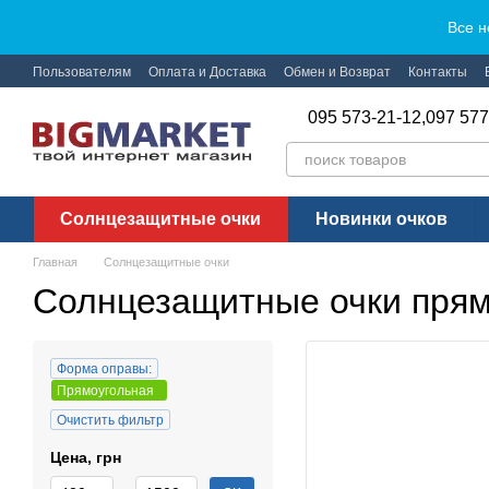
Перейти к основному контенту
Все н
Пользователям
Оплата и Доставка
Обмен и Возврат
Контакты
095 573-21-12,
097 577
Солнцезащитные очки
Новинки очков
Главная
Солнцезащитные очки
Солнцезащитные очки пря
Форма оправы:
Прямоугольная
Очистить фильтр
Цена, грн
От Цена, грн
До Цена, грн