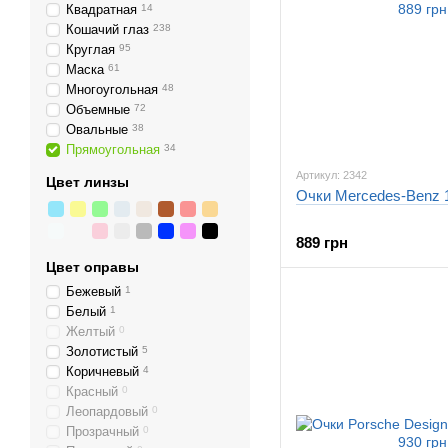
Квадратная
14
Кошачий глаз
238
Круглая
95
Маска
61
Многоугольная
48
Объемные
72
Овальные
38
Прямоугольная
34
Артикул: 2342
Цвет линзы
Очки Mercedes-Benz 
889 грн
Цвет оправы
Бежевый
1
Белый
1
Желтый
0
Золотистый
5
Коричневый
4
Красный
0
Леопардовый
0
Прозрачный
0