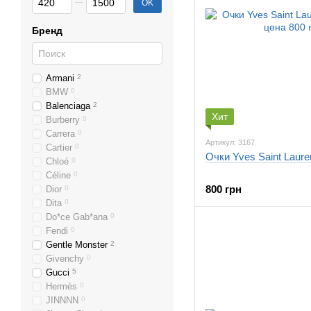
OK
Бренд
Armani
2
BMW
0
Balenciaga
2
Хит
Burberry
0
Carrera
0
Артикул: 3167
Cartier
0
Очки Yves Saint Laure
Chloé
0
Céline
0
800 грн
Dior
0
Dita
0
Do*ce Gab*ana
0
Fendi
0
Gentle Monster
2
Givenchy
0
Gucci
5
Hermès
0
JINNNN
0