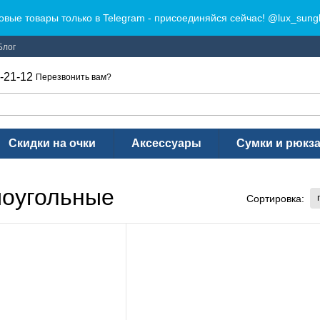
овые товары только в Telegram - присоединяйся сейчас! @lux_sung
Блог
-21-12
Перезвонить вам?
Скидки на очки
Аксессуары
Сумки и рюкз
моугольные
Сортировка: