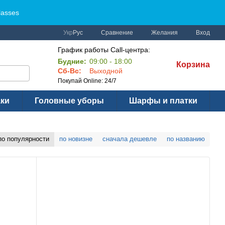
lasses
Сравнение
Укр
Рус
Желания
Вход
График работы Call-центра:
Будние:
09:00 - 18:00
Корзина
Сб-Вс:
Выходной
Покупай Online: 24/7
аки
Головные уборы
Шарфы и платки
по популярности
по новизне
сначала дешевле
по названию