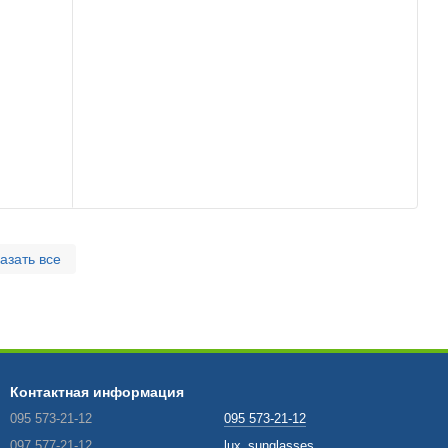
азать все
Контактная информация
095 573-21-12
095 573-21-12
097 577-21-12
lux_sunglasses