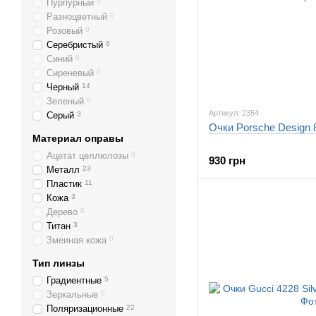
Пурпурный
0
Разноцветный
0
Розовый
0
Серебристый
6
Синий
0
Сиреневый
0
Черный
14
Зеленый
0
Артикул: 2354
Серый
3
Очки Porsche Design 8
Материал оправы
Ацетат целлюлозы
0
930 грн
Металл
23
Пластик
11
Кожа
3
Дерево
0
Титан
3
Змеиная кожа
0
Тип линзы
Градиентные
5
Зеркальные
0
Поляризационные
22