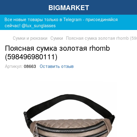
BIGMARKET
Все новые товары только в Telegram - присоединяйся
сейчас! @lux_sunglasses
Сумки и рюкзаки
Сумки
Поясная сумка золотая rhomb (5
Поясная сумка золотая rhomb
(598496980111)
Артикул:
08663
Оставить отзыв