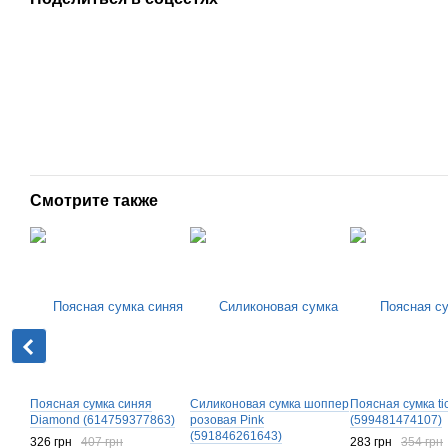
Смотрите также
Поясная сумка синяя
Силиконовая сумка шоппер
Поясная сумка ti
Diamond (614759377863)
розовая Pink
(599481474107)
(591846261643)
326 грн
407 грн
283 грн
354 грн