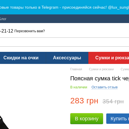
овые товары только в Telegram - присоединяйся сейчас! @lux_sung
Блог
-21-12
Перезвонить вам?
Скидки на очки
Аксессуары
Сумки и рюкз
Главная
Сумки и рюкзаки
Сумк
Поясная сумка tick ч
В наличии
Оставить отзыв
283 грн
354 грн
В корзину
Купить 