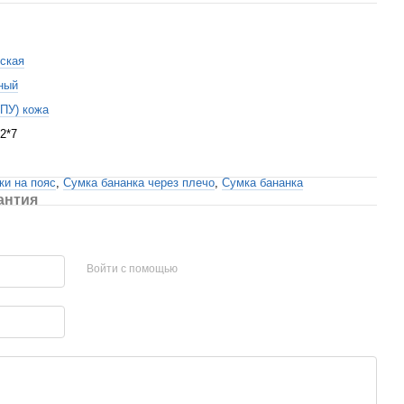
ская
ный
(ПУ) кожа
2*7
ки на пояс
,
Сумка бананка через плечо
,
Сумка бананка
антия
Войти с помощью