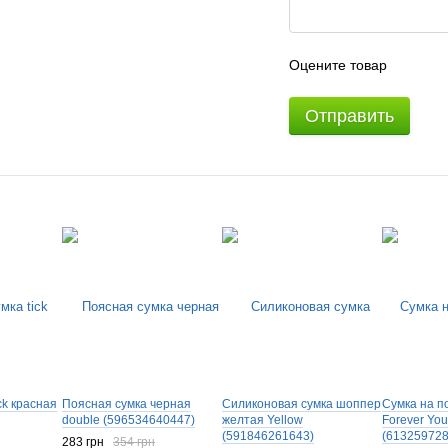
Оцените товар
Отправить
ck красная
Поясная сумка черная
Силиконовая сумка шоппер
Cумка на п
double (596534640447)
желтая Yellow
Forever Yo
(591846261643)
(613259728
283 грн
354 грн