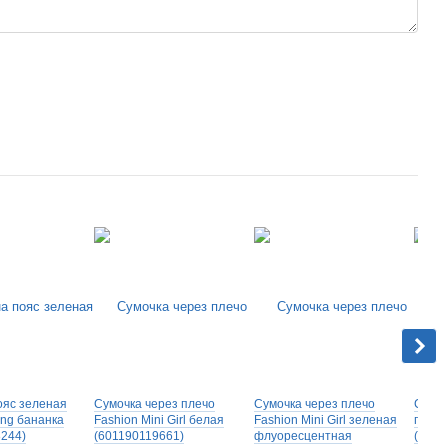
ояс зеленая
Cумочка через плечо
Cумочка через плечо
Сумка
ung бананка
Fashion Mini Girl белая
Fashion Mini Girl зеленая
пояс 
244)
(601190119661)
флуоресцентная
(6142