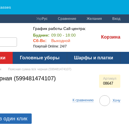
lasses
Сравнение
Укр
Рус
Желания
Вход
График работы Call-центра:
Будние:
09:00 - 18:00
Корзина
Сб-Вс:
Выходной
Покупай Online: 24/7
аки
Головные уборы
Шарфы и платки
и
Поясная сумка tick черная (599481474107)
ерная (599481474107)
Артикул
08647
К сравнению
Хочу
в один клик