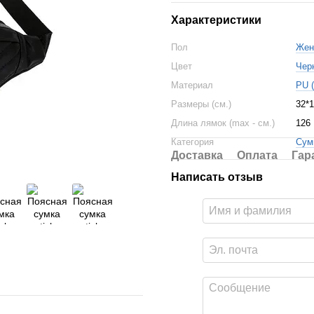
Характеристики
Пол
Жен
Цвет
Чер
Материал
PU 
Размеры (см.)
32*1
Длина лямок (max - см.)
126
Категория
Сум
Доставка
Оплата
Гар
Написать отзыв