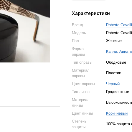
Характеристики
Бренд
Roberto Cavalli
Модель
Roberto Cavall
Пол
Женские
Форма
Капли, Авиат
оправы
Тип оправы
Ободковые
Материал
Пластик
оправы
Цвет оправы
Черный
Тип линзы
Градиентные
Материал
Высококачест
линзы
Цвет линзы
Коричневый
Степень
100% защита 
защиты