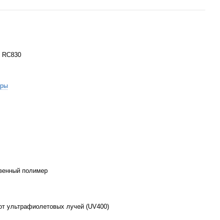
i RC830
оры
венный полимер
от ультрафиолетовых лучей (UV400)