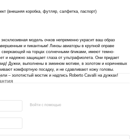
кт (внешняя коробка, футляр, салфетка, паспорт)
 эксклюзивная модель очков непременно украсит ваш образ
авершенным и пикантным! Линзы авиаторы в крупной оправе
, сверкающей на торцах солнечными бликами, имеют темно-
ет и надежно защищает глаза от ультрафиолета. Они придает
ид! Дужки, выполнены в змеином мотиве, в золотом и коричневых
чивают комфортную посадку, и не сдавливают кожу головы.
ли – золотистый мостик и надпись Roberto Cavalli на дужках!
антия
Войти с помощью