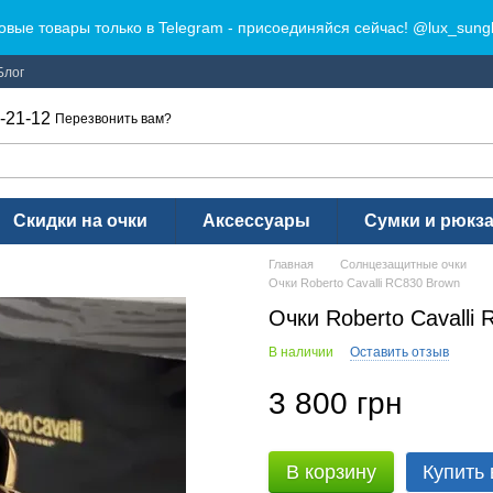
овые товары только в Telegram - присоединяйся сейчас! @lux_sung
Блог
-21-12
Перезвонить вам?
Скидки на очки
Аксессуары
Сумки и рюкз
Главная
Солнцезащитные очки
Очки Roberto Cavalli RC830 Brown
Очки Roberto Cavalli
В наличии
Оставить отзыв
3 800 грн
В корзину
Купить 