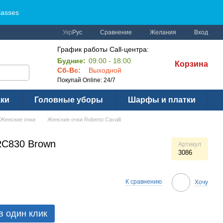
lasses
Сравнение
Укр
Рус
Желания
Вход
График работы Call-центра:
Будние:
09:00 - 18:00
Корзина
Сб-Вс:
Выходной
Покупай Online: 24/7
аки
Головные уборы
Шарфы и платки
Женские очки
Женские очки Roberto Cavalli
 RC830 Brown
Артикул
3086
К сравнению
Хочу
в один клик