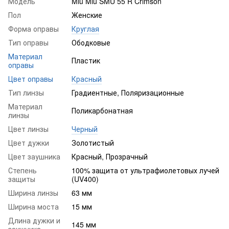
Модель
Miu Miu SMU 55 R Crimson
Пол
Женские
Форма оправы
Круглая
Тип оправы
Ободковые
Материал
Пластик
оправы
Цвет оправы
Красный
Тип линзы
Градиентные, Поляризационные
Материал
Поликарбонатная
линзы
Цвет линзы
Черный
Цвет дужки
Золотистый
Цвет заушника
Красный, Прозрачный
Степень
100% защита от ультрафиолетовых лучей
защиты
(UV400)
Ширина линзы
63 мм
Ширина моста
15 мм
Длина дужки и
145 мм
заушника