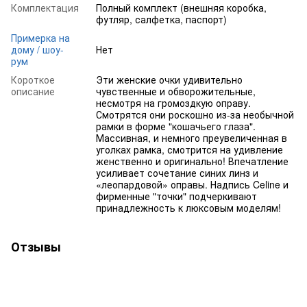
Комплектация
Полный комплект (внешняя коробка,
футляр, салфетка, паспорт)
Примерка на
дому / шоу-
Нет
рум
Короткое
Эти женские очки удивительно
описание
чувственные и обворожительные,
несмотря на громоздкую оправу.
Смотрятся они роскошно из-за необычной
рамки в форме "кошачьего глаза".
Массивная, и немного преувеличенная в
уголках рамка, смотрится на удивление
женственно и оригинально! Впечатление
усиливает сочетание синих линз и
«леопардовой» оправы. Надпись Celine и
фирменные "точки" подчеркивают
принадлежность к люксовым моделям!
Отзывы