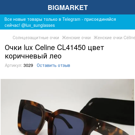
BIGMARKET
Все новые товары только в Telegram - присоединяйся
сейчас! @lux_sunglasses
Солнцезащитные очки
Женские очки
Женские очки Célin
Очки lux Celine CL41450 цвет
коричневый лео
Артикул:
3029
Оставить отзыв