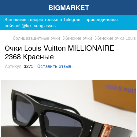
BIGMARKET
Все новые товары только в Telegram - присоединяйся
сейчас! @lux_sunglasses
Солнцезащитные очки
Женские очки
Женские очки Louis 
Очки Louis Vuitton MILLIONAIRE
2368 Красные
Артикул:
3275
Оставить отзыв