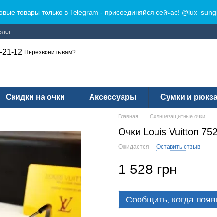
овые товары только в Telegram - присоединяйся сейчас! @lux_sung
Блог
-21-12
Перезвонить вам?
Скидки на очки
Аксессуары
Сумки и рюкз
Главная
Солнцезащитные очки
Очки Louis Vuitton 75
Ожидается
Оставить отзыв
1 528 грн
Сообщить, когда появ