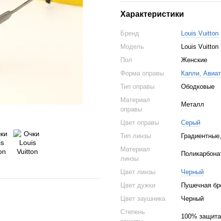
Характеристики
Бренд
Louis Vuitton
Модель
Louis Vuitton
Пол
Женские
Форма оправы
Капли, Авиа
Тип оправы
Ободковые
Материал
Металл
оправы
Цвет оправы
Серый
Тип линзы
Градиентные
Материал
Поликарбона
линзы
Цвет линзы
Черный
Цвет дужки
Пушечная бр
Цвет заушника
Черный
Степень
100% защита