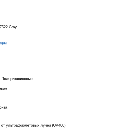
 7522 Gray
торы
, Поляризационные
тная
онза
 от ультрафиолетовых лучей (UV400)