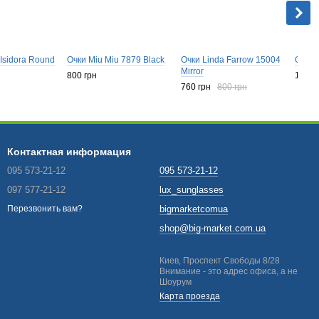
Isidora Round
Очки Miu Miu 7879 Black
Очки Linda Farrow 15004
Очки 
Mirror
800 грн
1 019
760 грн
800 грн
Контактная информация
095 573-21-12
095 573-21-12
097 577-21-12
lux_sunglasses
bigmarketcomua
Перезвонить вам?
shop@big-market.com.ua
Киев, Проспект Свободы 8/28
Внимание - это адрес офиса, а не
Шоурум
Карта проезда