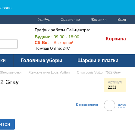
lasses
Сравнение
Укр
Рус
Желания
Вход
График работы Call-центра:
Будние:
09:00 - 18:00
Корзина
Сб-Вс:
Выходной
Покупай Online: 24/7
аки
Головные уборы
Шарфы и платки
Женские очки
Женские очки Louis Vuitton
Очки Louis Vuitton 7522 Gray
22 Gray
Артикул
2231
К сравнению
Хочу
ится