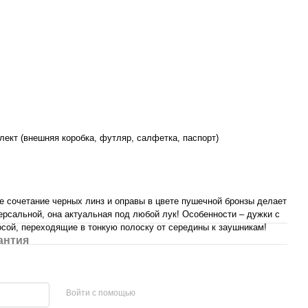
ект (внешняя коробка, футляр, салфетка, паспорт)
 сочетание черных линз и оправы в цвете пушечной бронзы делает
рсальной, она актуальная под любой лук! Особенности – дужки с
сой, переходящие в тонкую полоску от середины к заушникам!
антия
Войти с помощью