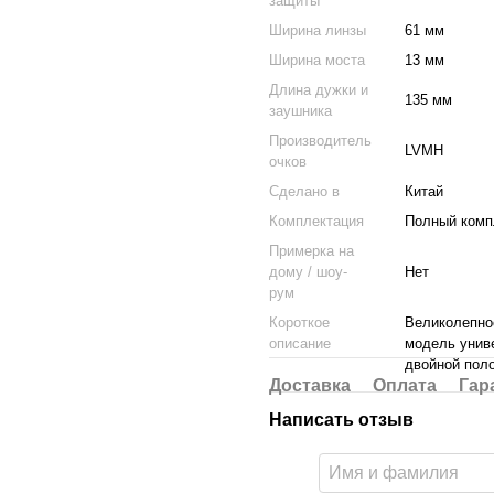
защиты
Ширина линзы
61 мм
Ширина моста
13 мм
Длина дужки и
135 мм
заушника
Производитель
LVMH
очков
Cделано в
Китай
Комплектация
Полный компл
Примерка на
дому / шоу-
Нет
рум
Короткое
Великолепное
описание
модель униве
двойной поло
Доставка
Оплата
Гар
Написать отзыв