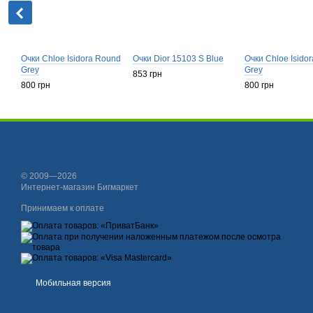
Очки Chloe Isidora Round
Очки Dior 15103 S Blue
Очки Chloe Isidor
Grey
Grey
853 грн
800 грн
800 грн
© 2009—2026
Интернет-магазин Бигмаркет
Принимаем к оплате
Мобильная версия