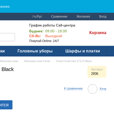
lasses
Сравнение
Укр
Рус
Желания
Вход
График работы Call-центра:
Будние:
09:00 - 18:00
Корзина
Сб-Вс:
Выходной
Покупай Online: 24/7
аки
Головные уборы
Шарфы и платки
Женские очки
Женские очки Fendi
Очки Fendi mini 17172 Black
 Black
Артикул
2936
К сравнению
Хочу
ится