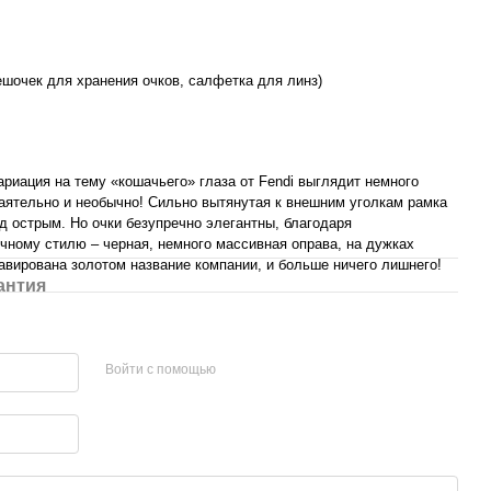
шочек для хранения очков, салфетка для линз)
риация на тему «кошачьего» глаза от Fendi выглядит немного
аятельно и необычно! Сильно вытянутая к внешним уголкам рамка
д острым. Но очки безупречно элегантны, благодаря
ному стилю – черная, немного массивная оправа, на дужках
авирована золотом название компании, и больше ничего лишнего!
антия
Войти с помощью