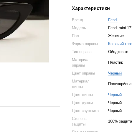
Характеристики
Бренд
Fendi
Модель
Fendi mini 17
Пол
Женские
Форма оправы
Кошачий гла
Тип оправы
Ободковые
Материал
Пластик
оправы
Цвет оправы
Черный
Материал
Поликарбона
линзы
Цвет линзы
Черный
Цвет дужки
Черный
Цвет заушника
Черный
Степень
100% защита
защиты