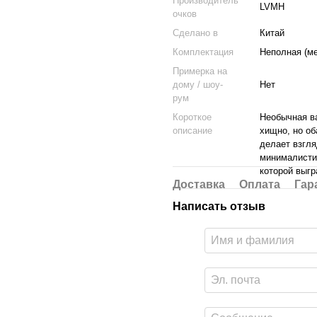
Производитель
LVMH
очков
Cделано в
Китай
Комплектация
Неполная (ме
Примерка на
дому / шоу-
Нет
рум
Короткое
Необычная ва
описание
хищно, но об
делает взгля
минималистич
которой выгр
Доставка
Оплата
Гар
Написать отзыв