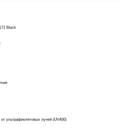
172 Black
з
тная
 от ультрафиолетовых лучей (UV400)