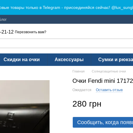
овые товары только в Telegram - присоединяйся сейчас! @lux_sung
Блог
-21-12
Перезвонить вам?
Скидки на очки
Аксессуары
Сумки и рюкз
Главная
Солнцезащитные очки
Очки Fendi mini 17172
Ожидается
Оставить отзыв
280 грн
Сообщить, когда появ