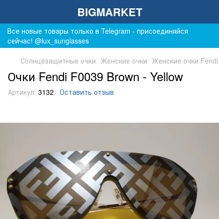
BIGMARKET
Все новые товары только в Telegram - присоединяйся
сейчас! @lux_sunglasses
Солнцезащитные очки
Женские очки
Женские очки Fendi
Очки Fendi F0039 Brown - Yellow
Артикул:
3132
Оставить отзыв