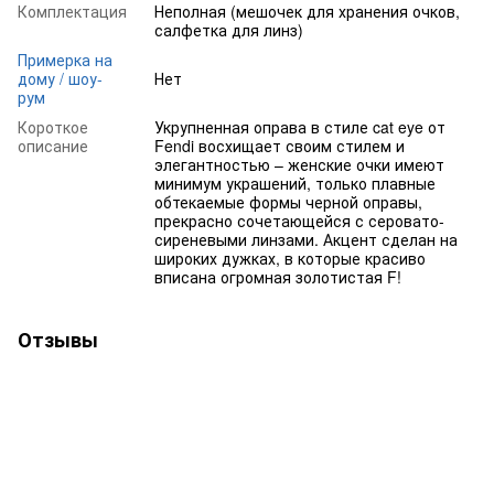
Комплектация
Неполная (мешочек для хранения очков,
салфетка для линз)
Примерка на
дому / шоу-
Нет
рум
Короткое
Укрупненная оправа в стиле cat eye от
описание
Fendi восхищает своим стилем и
элегантностью – женские очки имеют
минимум украшений, только плавные
обтекаемые формы черной оправы,
прекрасно сочетающейся с серовато-
сиреневыми линзами. Акцент сделан на
широких дужках, в которые красиво
вписана огромная золотистая F!
Отзывы