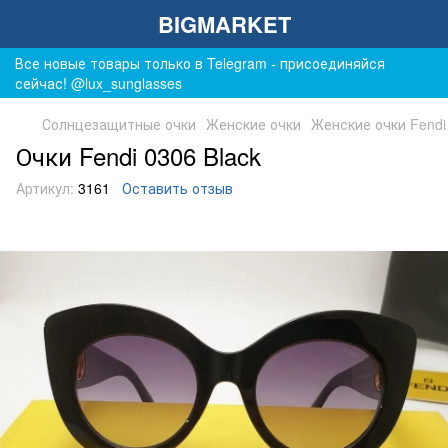
BIGMARKET
Все новые товары только в Telegram - присоединяйся
сейчас! @lux_sunglasses
Солнцезащитные очки
Женские очки
Женские очки Fendi
Очки Fendi 0306 Black
Артикул:
3161
Оставить отзыв