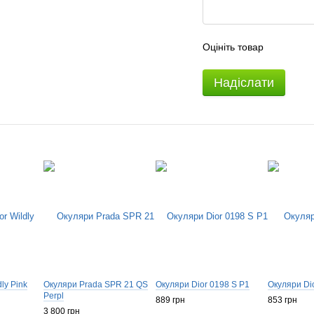
Оцініть товар
Надіслати
ly Pink
Окуляри Prada SPR 21 QS
Окуляри Dior 0198 S P1
Окуляри Dio
Perpl
889 грн
853 грн
3 800 грн