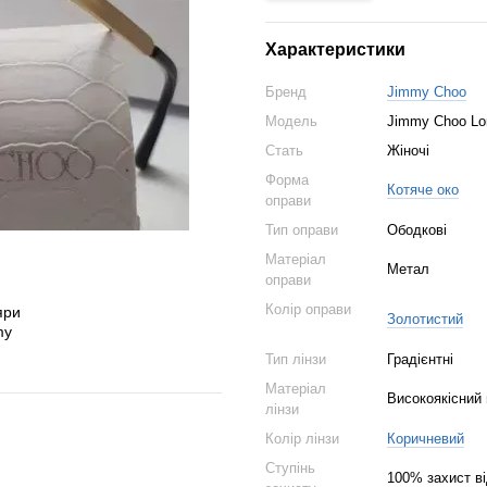
Характеристики
Бренд
Jimmy Choo
Модель
Jimmy Choo Lo
Стать
Жіночі
Форма
Котяче око
оправи
Тип оправи
Ободкові
Матеріал
Метал
оправи
Колір оправи
Золотистий
Тип лінзи
Градієнтні
Матеріал
Високоякісний
лінзи
Колір лінзи
Коричневий
Ступінь
100% захист в