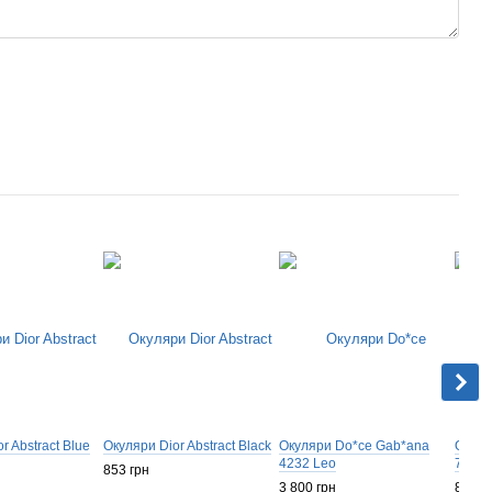
r Abstract Blue
Окуляри Dior Abstract Black
Окуляри Do*ce Gab*ana
Окуля
4232 Leo
7897 
853 грн
3 800 грн
800 г