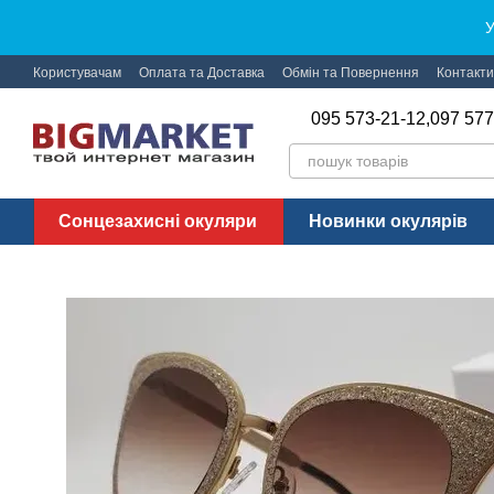
Перейти до основного контенту
У
Користувачам
Оплата та Доставка
Обмін та Повернення
Контакти
095 573-21-12,
097 577
Сонцезахисні окуляри
Новинки окулярів