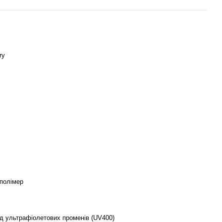
ry
 полімер
ід ультрафіолетових променів (UV400)