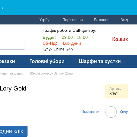
es
Порівняння
Укр
Рус
Бажання
Вхід
Графік роботи Call-центру:
Будні:
09:00 - 18:00
Кошик
Сб-Нд:
Вихідний
Купуй Online: 24/7
юкзаки
Головні убори
Шарфи та хустки
Жіночі окуляри
Жіночі окуляри Jimmy Choo
Lory Gold
Артикул
3051
Порівняти
Хочу
один клік