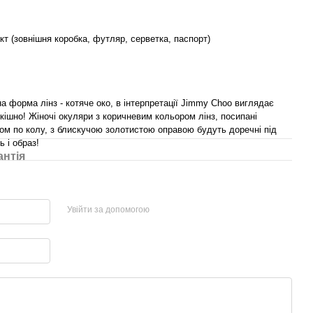
т (зовнішня коробка, футляр, серветка, паспорт)
 форма лінз - котяче око, в інтерпретації Jimmy Choo виглядає
кішно! Жіночі окуляри з коричневим кольором лінз, посипані
ом по колу, з блискучою золотистою оправою будуть доречні під
ь і образ!
антія
Увійти за допомогою