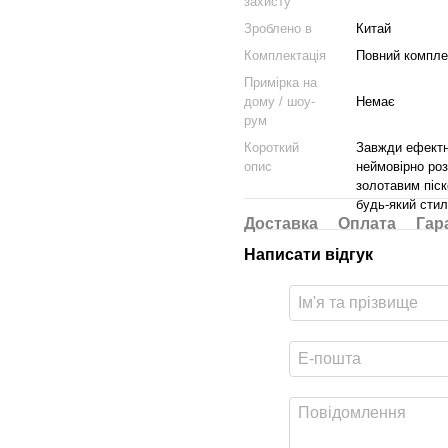
захисту
Зроблено в
Китай
Комплектація
Повний комплек
Примірка на
дому / шоу-
Немає
рум
Короткий
Завжди ефектна
опис
неймовірно роз
золотавим піск
будь-який стил
Доставка
Оплата
Гар
Написати відгук