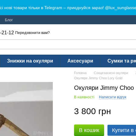
сі нові товари тільки в Telegram – приєднуйся зараз! @lux_sunglass
Блог
-21-12
Передзвонити вам?
Знижки на окуляри
Аксесуари
Сумки та р
Головна
Сонцезахисні окуляри
Окуляри Jimmy Choo Lory Gold
Окуляри Jimmy Choo 
В наявності
Написати відгук
3 800 грн
В кошик
Купити в 