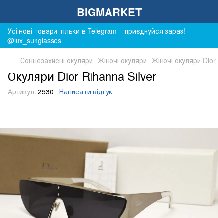
BIGMARKET
Усі нові товари тільки в Telegram – приєднуйся зараз!
@lux_sunglasses
Сонцезахисні окуляри
Жіночі окуляри
Жіночі окуляри Dior
Окуляри Dior Rihanna Silver
Артикул:
2530
Написати відгук