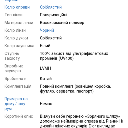
Колір оправи
Сріблястий
Тип лінзи
Поляризаційні
Матеріал лінзи
Високоякісний полімер
Колір лінзи
Чорний
Колір дужки
Сріблястий
Колір заушника
Білий
Ступінь
100% захист від ультрафіолетових
захисту
променів (UV400)
Виробник
LVMH
окулярів
Зроблено в
Китай
Комплектація
Повний комплект (зовнішня коробка,
футляр, серветка, паспорт)
Примірка на
дому / шоу-
Немає
рум
Короткий опис
Відчути себе героїнею «Зоряного шляху»
допоможе неймовірна оправа від Ріанни! Її
дизайн жіночих окулярів Dior виглядає