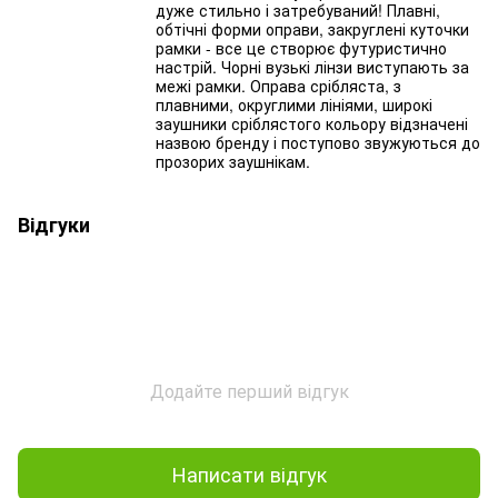
дуже стильно і затребуваний! Плавні,
обтічні форми оправи, закруглені куточки
рамки - все це створює футуристично
настрій. Чорні вузькі лінзи виступають за
межі рамки. Оправа срібляста, з
плавними, округлими лініями, широкі
заушники сріблястого кольору відзначені
назвою бренду і поступово звужуються до
прозорих заушнікам.
Відгуки
Додайте перший відгук
Написати відгук