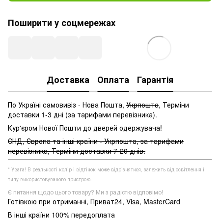
Поширити у соцмережах
Доставка
Оплата
Гарантія
По Україні самовивіз - Нова Пошта,
Укрпошта
, Терміни
доставки 1-3 дні (за тарифами перевізника).
Кур'єром Нової Пошти до дверей одержувача!
СНД, Європа та інші країни - Укрпошта, за тарифами
перевізника, Терміни доставки 7-20 днів.
* Увага! В реальності колір і відтінок може відрізнятися, залежить від освітлення і
типу використовуваного пристрою.
Є питання щодо цього товару? Ми з радістю відповімо!
Готівкою при отриманні, Приват24, Visa, MasterCard
В інші країни 100% передоплата