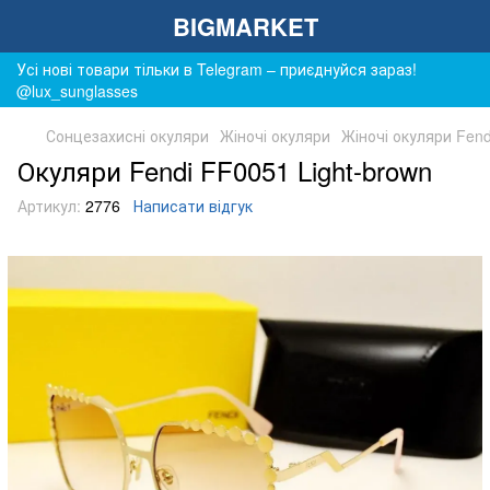
BIGMARKET
Усі нові товари тільки в Telegram – приєднуйся зараз!
@lux_sunglasses
Сонцезахисні окуляри
Жіночі окуляри
Жіночі окуляри Fend
Окуляри Fendi FF0051 Light-brown
Артикул:
2776
Написати відгук