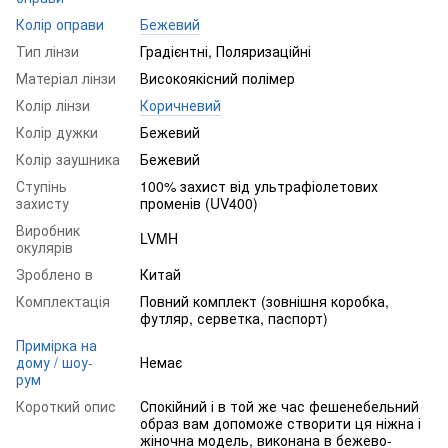
Колір оправи
Бежевий
Тип лінзи
Градієнтні, Поляризаційні
Матеріал лінзи
Високоякісний полімер
Колір лінзи
Коричневий
Колір дужки
Бежевий
Колір заушника
Бежевий
Ступінь
100% захист від ультрафіолетових
захисту
променів (UV400)
Виробник
LVMH
окулярів
Зроблено в
Китай
Комплектація
Повний комплект (зовнішня коробка,
футляр, серветка, паспорт)
Примірка на
дому / шоу-
Немає
рум
Короткий опис
Спокійний і в той же час фешенебельний
образ вам допоможе створити ця ніжна і
жіночна модель, виконана в бежево-