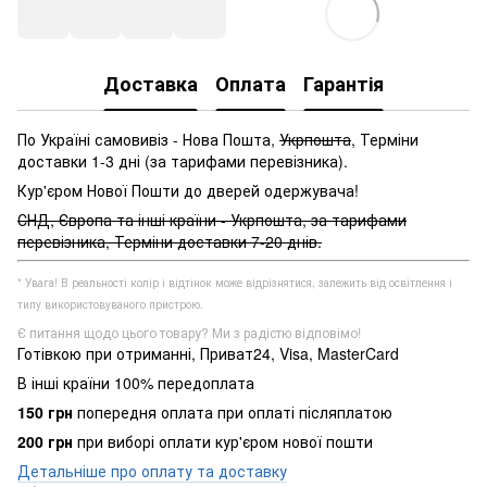
Доставка
Оплата
Гарантія
По Україні самовивіз - Нова Пошта,
Укрпошта
, Терміни
доставки 1-3 дні (за тарифами перевізника).
Кур'єром Нової Пошти до дверей одержувача!
СНД, Європа та інші країни - Укрпошта, за тарифами
перевізника, Терміни доставки 7-20 днів.
* Увага! В реальності колір і відтінок може відрізнятися, залежить від освітлення і
типу використовуваного пристрою.
Є питання щодо цього товару? Ми з радістю відповімо!
Готівкою при отриманні, Приват24, Visa, MasterCard
В інші країни 100% передоплата
150 грн
попередня оплата при оплаті післяплатою
200 грн
при виборі оплати кур'єром нової пошти
Детальніше про оплату та доставку