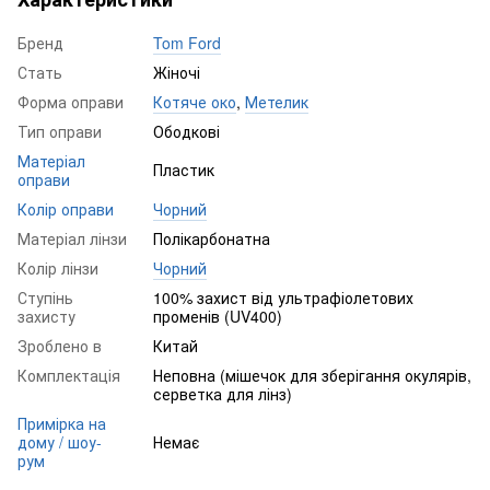
Бренд
Tom Ford
Стать
Жіночі
Форма оправи
Котяче око
,
Метелик
Тип оправи
Ободкові
Матеріал
Пластик
оправи
Колір оправи
Чорний
Матеріал лінзи
Полікарбонатна
Колір лінзи
Чорний
Ступінь
100% захист від ультрафіолетових
захисту
променів (UV400)
Зроблено в
Китай
Комплектація
Неповна (мішечок для зберігання окулярів,
серветка для лінз)
Примірка на
дому / шоу-
Немає
рум