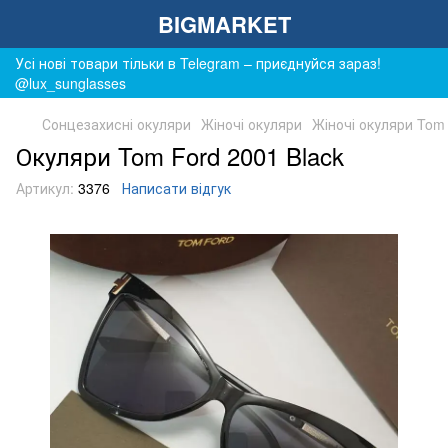
BIGMARKET
Усі нові товари тільки в Telegram – приєднуйся зараз!
@lux_sunglasses
Сонцезахисні окуляри
Жіночі окуляри
Жіночі окуляри Tom
Окуляри Tom Ford 2001 Black
Артикул:
3376
Написати відгук