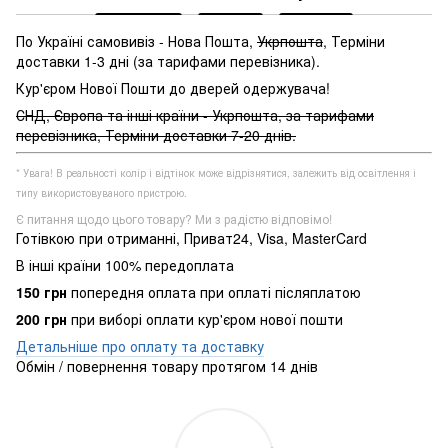
По Україні самовивіз - Нова Пошта,
Укрпошта
, Терміни
доставки 1-3 дні (за тарифами перевізника).
Кур'єром Нової Пошти до дверей одержувача!
СНД, Європа та інші країни - Укрпошта, за тарифами
перевізника, Терміни доставки 7-20 днів.
* Увага! В реальності колір і відтінок може відрізнятися, залежить від освітлення і
типу використовуваного пристрою.
Є питання щодо цього товару? Ми з радістю відповімо!
Готівкою при отриманні, Приват24, Visa, MasterCard
В інші країни 100% передоплата
150 грн
попередня оплата при оплаті післяплатою
200 грн
при виборі оплати кур'єром нової пошти
Детальніше про оплату та доставку
Обмін / повернення товару протягом 14 днів