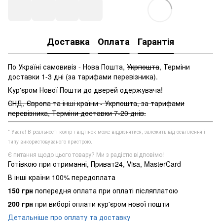
Доставка
Оплата
Гарантія
По Україні самовивіз - Нова Пошта,
Укрпошта
, Терміни
доставки 1-3 дні (за тарифами перевізника).
Кур'єром Нової Пошти до дверей одержувача!
СНД, Європа та інші країни - Укрпошта, за тарифами
перевізника, Терміни доставки 7-20 днів.
* Увага! В реальності колір і відтінок може відрізнятися, залежить від освітлення і
типу використовуваного пристрою.
Є питання щодо цього товару? Ми з радістю відповімо!
Готівкою при отриманні, Приват24, Visa, MasterCard
В інші країни 100% передоплата
150 грн
попередня оплата при оплаті післяплатою
200 грн
при виборі оплати кур'єром нової пошти
Детальніше про оплату та доставку