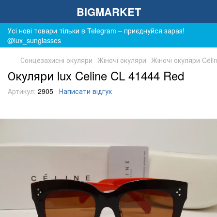
BIGMARKET
Усі нові товари тільки в Telegram – приєднуйся зараз!
@lux_sunglasses
Сонцезахисні окуляри
Жіночі окуляри
Жіночі окуляри Céli
Окуляри lux Celine CL 41444 Red
Артикул:
2905
Написати відгук