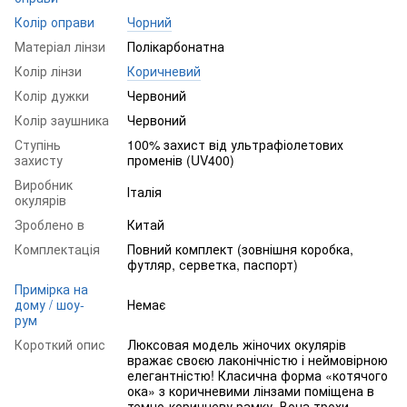
Колір оправи
Чорний
Матеріал лінзи
Полікарбонатна
Колір лінзи
Коричневий
Колір дужки
Червоний
Колір заушника
Червоний
Ступінь
100% захист від ультрафіолетових
захисту
променів (UV400)
Виробник
Італія
окулярів
Зроблено в
Китай
Комплектація
Повний комплект (зовнішня коробка,
футляр, серветка, паспорт)
Примірка на
дому / шоу-
Немає
рум
Короткий опис
Люксовая модель жіночих окулярів
вражає своєю лаконічністю і неймовірною
елегантністю! Класична форма «котячого
ока» з коричневими лінзами поміщена в
темно-коричневу рамку. Вона трохи