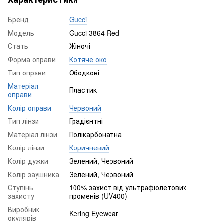
Бренд
Gucci
Модель
Gucci 3864 Red
Стать
Жіночі
Форма оправи
Котяче око
Тип оправи
Ободкові
Матеріал
Пластик
оправи
Колір оправи
Червоний
Тип лінзи
Градієнтні
Матеріал лінзи
Полікарбонатна
Колір лінзи
Коричневий
Колір дужки
Зелений, Червоний
Колір заушника
Зелений, Червоний
Ступінь
100% захист від ультрафіолетових
захисту
променів (UV400)
Виробник
Kering Eyewear
окулярів