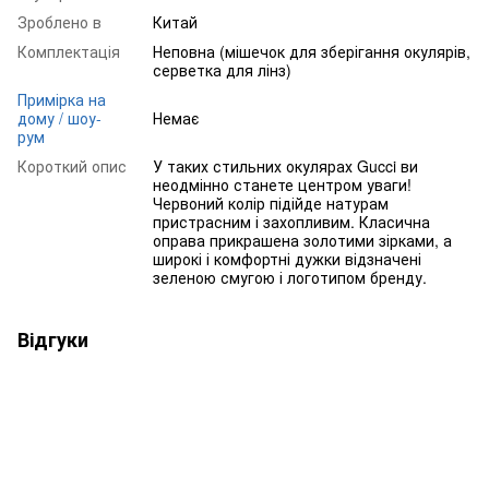
Зроблено в
Китай
Комплектація
Неповна (мішечок для зберігання окулярів,
серветка для лінз)
Примірка на
дому / шоу-
Немає
рум
Короткий опис
У таких стильних окулярах Gucci ви
неодмінно станете центром уваги!
Червоний колір підійде натурам
пристрасним і захопливим. Класична
оправа прикрашена золотими зірками, а
широкі і комфортні дужки відзначені
зеленою смугою і логотипом бренду.
Відгуки