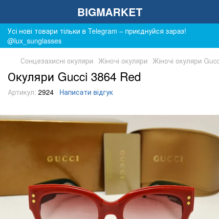
BIGMARKET
Усі нові товари тільки в Telegram – приєднуйся зараз!
@lux_sunglasses
Сонцезахисні окуляри
Жіночі окуляри
Жіночі окуляри Gucc
Окуляри Gucci 3864 Red
Артикул:
2924
Написати відгук