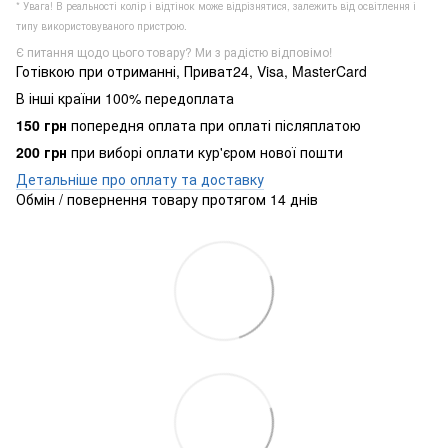
* Увага! В реальності колір і відтінок може відрізнятися, залежить від освітлення і
типу використовуваного пристрою.
Є питання щодо цього товару? Ми з радістю відповімо!
Готівкою при отриманні, Приват24, Visa, MasterCard
В інші країни 100% передоплата
150 грн
попередня оплата при оплаті післяплатою
200 грн
при виборі оплати кур'єром нової пошти
Детальніше про оплату та доставку
Обмін / повернення товару протягом 14 днів