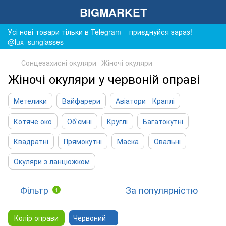
BIGMARKET
Усі нові товари тільки в Telegram – приєднуйся зараз!
@lux_sunglasses
Сонцезахисні окуляри
Жіночі окуляри
Жіночі окуляри у червоній оправі
Метелики
Вайфарери
Авіатори - Краплі
Котяче око
Об'ємні
Круглі
Багатокутні
Квадратні
Прямокутні
Маска
Овальні
Окуляри з ланцюжком
Фільтр
За популярністю
1
Колір оправи
Червоний