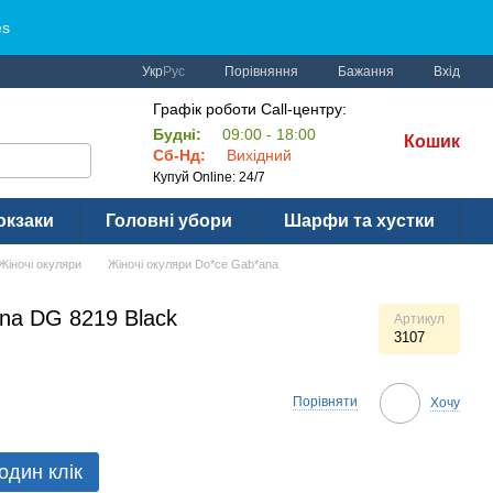
es
Порівняння
Укр
Рус
Бажання
Вхід
Графік роботи Call-центру:
Будні:
09:00 - 18:00
Кошик
Сб-Нд:
Вихідний
Купуй Online: 24/7
юкзаки
Головні убори
Шарфи та хустки
Жіночі окуляри
Жіночі окуляри Do*ce Gab*ana
na DG 8219 Black
Артикул
3107
Порівняти
Хочу
один клік