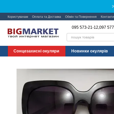
Перейти до основного контенту
У
Користувачам
Оплата та Доставка
Обмін та Повернення
Контакти
095 573-21-12,
097 577
Сонцезахисні окуляри
Новинки окулярів