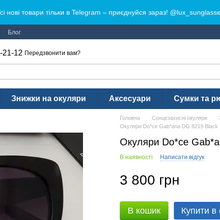
сі нові товари тільки в Telegram – приєднуйся зараз! @lux_sunglass
Блог
-21-12
Передзвонити вам?
Знижки на окуляри
Аксесуари
Сумки та р
Головна
Сонцезахисні окуляри
Окуляри Do*ce Gab*ana DG 8219 Black
Окуляри Do*ce Gab*a
В наявності
Написати відгук
3 800 грн
В кошик
Купити в 