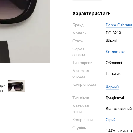
Характеристики
Бренд
Do*ce Gab*ana
Модель
DG 8219
Стать
Жіночі
Форма
Котяче око
оправи
Тип оправи
Ободкові
Матеріал
Пластик
оправи
Колір оправи
Чорний
Тип лінзи
Градієнтні
Матеріал
Високоякісний
лінзи
Колір лінзи
Сірий
Ступінь
100% захист в