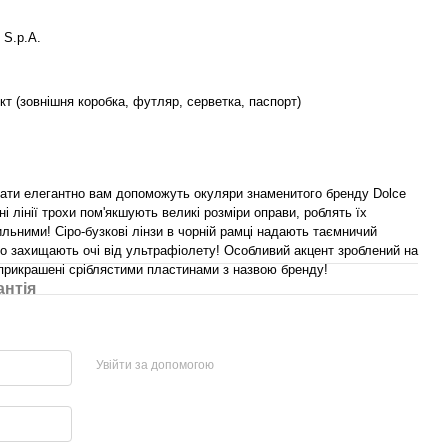
 S.p.A.
т (зовнішня коробка, футляр, серветка, паспорт)
ати елегантно вам допоможуть окуляри знаменитого бренду Dolce
і лінії трохи пом'якшують великі розміри оправи, роблять їх
ильними! Сіро-бузкові лінзи в чорній рамці надають таємничий
но захищають очі від ультрафіолету! Особливий акцент зроблений на
прикрашені сріблястими пластинами з назвою бренду!
антія
Увійти за допомогою