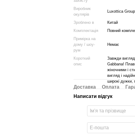
захисту
Виробник
Luxottica Group
окулярів
Зроблено в
Китай
Комплектація
Повний комплек
Примірка на
дому / шоу-
Немає
рум
Короткий
Завжди вигляд
опис
Gabbana! Плавн
жіночними і ст
вигляд і надій
широкі дужки, 
Доставка
Оплата
Гар
Написати відгук