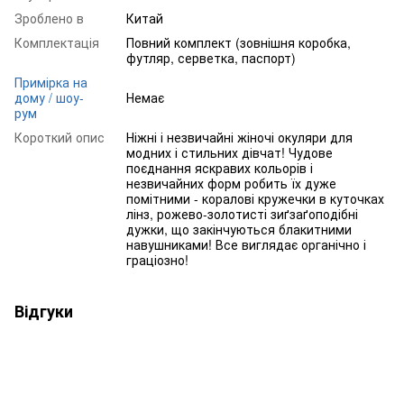
Зроблено в
Китай
Комплектація
Повний комплект (зовнішня коробка,
футляр, серветка, паспорт)
Примірка на
дому / шоу-
Немає
рум
Короткий опис
Ніжні і незвичайні жіночі окуляри для
модних і стильних дівчат! Чудове
поєднання яскравих кольорів і
незвичайних форм робить їх дуже
помітними - коралові кружечки в куточках
лінз, рожево-золотисті зиґзаґоподібні
дужки, що закінчуються блакитними
навушниками! Все виглядає органічно і
граціозно!
Відгуки