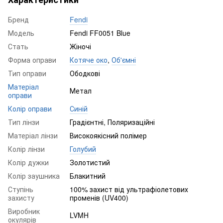
Бренд
Fendi
Модель
Fendi FF0051 Blue
Стать
Жіночі
Форма оправи
Котяче око
,
Об'ємні
Тип оправи
Ободкові
Матеріал
Метал
оправи
Колір оправи
Синій
Тип лінзи
Градієнтні, Поляризаційні
Матеріал лінзи
Високоякісний полімер
Колір лінзи
Голубий
Колір дужки
Золотистий
Колір заушника
Блакитний
Ступінь
100% захист від ультрафіолетових
захисту
променів (UV400)
Виробник
LVMH
окулярів