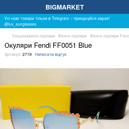
BIGMARKET
Усі нові товари тільки в Telegram – приєднуйся зараз!
@lux_sunglasses
Сонцезахисні окуляри
Жіночі окуляри
Жіночі окуляри Fend
Окуляри Fendi FF0051 Blue
Артикул:
2719
Написати відгук