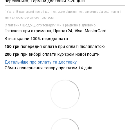
перевізника, Терміни доставки 7-20 днів.
* Увага! В реальності колір і відтінок може відрізнятися, залежить від освітлення і
типу використовуваного пристрою.
Є питання щодо цього товару? Ми з радістю відповімо!
Готівкою при отриманні, Приват24, Visa, MasterCard
В інші країни 100% передоплата
150 грн
попередня оплата при оплаті післяплатою
200 грн
при виборі оплати кур'єром нової пошти
Детальніше про оплату та доставку
Обмін / повернення товару протягом 14 днів