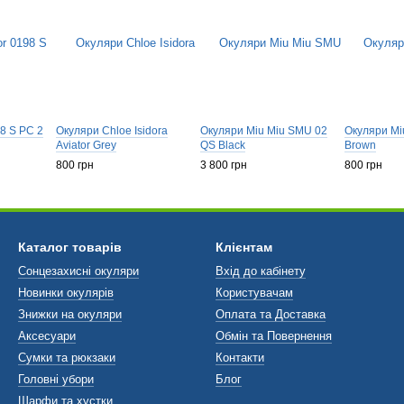
8 S PС 2
Окуляри Chloe Isidora
Окуляри Miu Miu SMU 02
Окуляри Mi
Aviator Grey
QS Black
Brown
800 грн
3 800 грн
800 грн
Каталог товарів
Клієнтам
Сонцезахисні окуляри
Вхід до кабінету
Новинки окулярів
Користувачам
Знижки на окуляри
Оплата та Доставка
Аксесуари
Обмін та Повернення
Сумки та рюкзаки
Контакти
Головні убори
Блог
Шарфи та хустки