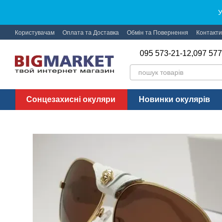
Перейти до основного контенту
У
Користувачам
Оплата та Доставка
Обмін та Повернення
Контакти
095 573-21-12,
097 577
Сонцезахисні окуляри
Новинки окулярів