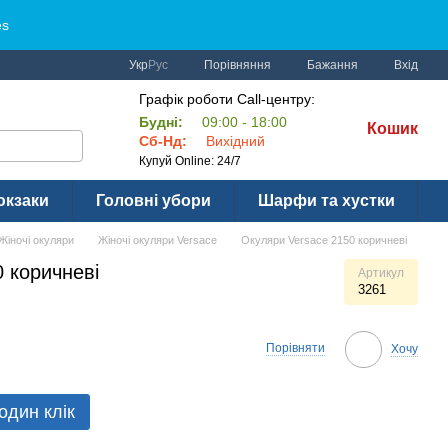
es
Порівняння
Укр
Рус
Бажання
Вхід
Графік роботи Call-центру:
Будні:
09:00 - 18:00
Кошик
Сб-Нд:
Вихідний
Купуй Online: 24/7
юкзаки
Головні убори
Шарфи та хустки
Жіночі окуляри
Жіночі окуляри Versace
Окуляри Versace 2150 коричневі
 коричневі
Артикул
3261
Порівняти
Хочу
один клік