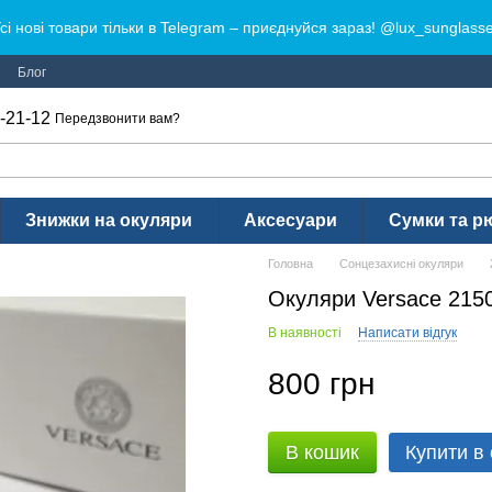
сі нові товари тільки в Telegram – приєднуйся зараз! @lux_sunglass
Блог
-21-12
Передзвонити вам?
Знижки на окуляри
Аксесуари
Сумки та р
Головна
Сонцезахисні окуляри
Окуляри Versace 2150
В наявності
Написати відгук
800 грн
В кошик
Купити в 