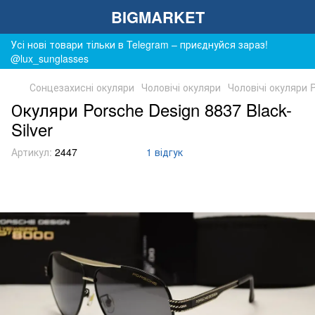
BIGMARKET
Усі нові товари тільки в Telegram – приєднуйся зараз!
@lux_sunglasses
Сонцезахисні окуляри
Чоловічі окуляри
Чоловічі окуляри 
Окуляри Porsche Design 8837 Black-
Silver
Артикул:
2447
1 відгук