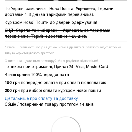
По Україні самовивіз - Нова Пошта,
Укрпошта
, Терміни
доставки 1-3 дні (за тарифами перевізника).
Кур'єром Нової Пошти до дверей одержувача!
СНД, Європа та інші країни - Укрпошта, за тарифами
перевізника, Терміни доставки 7-20 днів.
* Увага! В реальності колір і відтінок може відрізнятися, залежить від освітлення і
типу використовуваного пристрою.
Є питання щодо цього товару? Ми з радістю відповімо!
Готівкою при отриманні, Приват24, Visa, MasterCard
В інші країни 100% передоплата
150 грн
попередня оплата при оплаті післяплатою
200 грн
при виборі оплати кур'єром нової пошти
Детальніше про оплату та доставку
Обмін / повернення товару протягом 14 днів