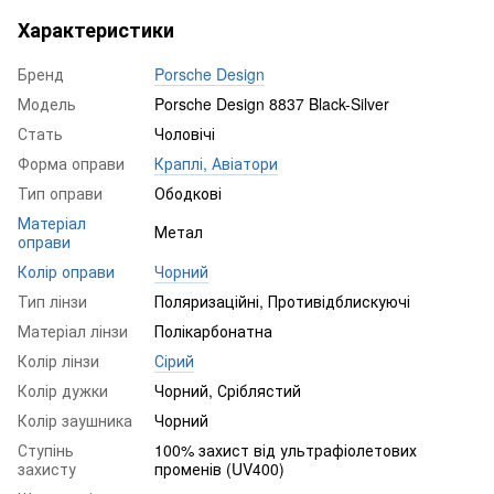
Характеристики
Бренд
Porsche Design
Модель
Porsche Design 8837 Black-Silver
Стать
Чоловічі
Форма оправи
Краплі, Авіатори
Тип оправи
Ободкові
Матеріал
Метал
оправи
Колір оправи
Чорний
Тип лінзи
Поляризаційні, Противідблискуючі
Матеріал лінзи
Полікарбонатна
Колір лінзи
Сірий
Колір дужки
Чорний, Сріблястий
Колір заушника
Чорний
Ступінь
100% захист від ультрафіолетових
захисту
променів (UV400)