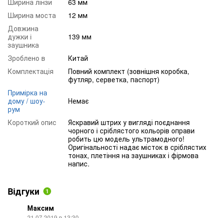
Ширина лінзи
63 мм
Ширина моста
12 мм
Довжина
дужки і
139 мм
заушника
Зроблено в
Китай
Комплектація
Повний комплект (зовнішня коробка,
футляр, серветка, паспорт)
Примірка на
дому / шоу-
Немає
рум
Короткий опис
Яскравий штрих у вигляді поєднання
чорного і сріблястого кольорів оправи
робить цю модель ультрамодного!
Оригінальності надає місток в сріблястих
тонах, плетіння на заушниках і фірмова
напис.
Відгуки
1
Максим
21.07.2019 в 13:30