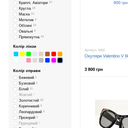
Краплі, Авіатори
37
Кругла
18
Маска
10
Метелик
4
Об'ємні
10
Овальні
9
Прямокутна
20
Колір лінзи
Артикул: 3066
Окуляри Valentino V 6
3 800 грн
Колір оправи
Бежевий
1
Бузковий
1
Білий
11
Жовтий
0
Золотистий
28
Коричневий
3
Леопардовий
3
Прозорий
1
Пурпурний
0