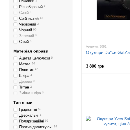
Рожевий
1
Різнобарвний
7
Синій
0
Сріблястий
13
Червоний
3
Чорний
90
Зелений
0
Сірий
5
Артикул: 3091
Матеріал оправи
Окуляри Do*ce Gab*ana
Ацетат целюлози
5
Метал
96
3 800 грн
Пластик
90
Шкіра
4
Дерево
0
Титан
2
Зміїна шкіра
0
Тип лінзи
Градієнтні
59
Дзеркальні
1
Поляризаційні
92
Противідблискуючі
19