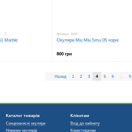
2
Артикул: 3243
1 Marble
Окуляри Miu Miu Smu 05 чорні
800 грн
Назад
1
2
3
4
5
6
...
9
Каталог товарів
Клієнтам
Сонцезахисні окуляри
Вхід до кабінету
Новинки окулярів
Користувачам