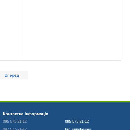
Вперед
Контактна інформація
095 573-21-12
095 573-21-12
097 577-21-12
lux_sunglasses