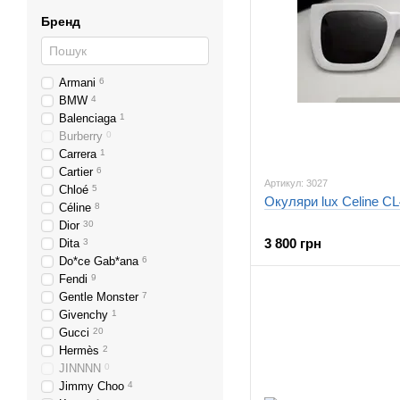
Бренд
Armani
6
BMW
4
Balenciaga
1
Burberry
0
Carrera
1
Cartier
6
Артикул: 3027
Chloé
5
Окуляри lux Celine CL
Céline
8
Dior
30
3 800 грн
Dita
3
Do*ce Gab*ana
6
Fendi
9
Gentle Monster
7
Givenchy
1
Gucci
20
Hermès
2
JINNNN
0
Jimmy Choo
4