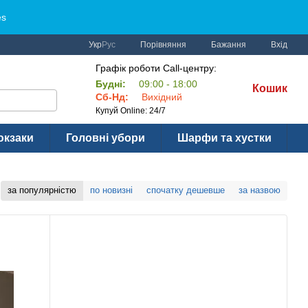
es
Порівняння
Укр
Рус
Бажання
Вхід
Графік роботи Call-центру:
Будні:
09:00 - 18:00
Кошик
Сб-Нд:
Вихідний
Купуй Online: 24/7
юкзаки
Головні убори
Шарфи та хустки
за популярністю
по новизні
спочатку дешевше
за назвою