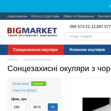
Перейти до основного контенту
У
Користувачам
Оплата та Доставка
Обмін та Повернення
Контакти
095 573-21-12,
097 577
Сонцезахисні окуляри
Новинки окулярів
Головна
Сонцезахисні окуляри
Сонцезахисні окуляри з чо
Колір лінзи:
Чорний
Очистити фільтр
Ціна, грн
Від Ціна, грн
До Ціна, грн
ОК