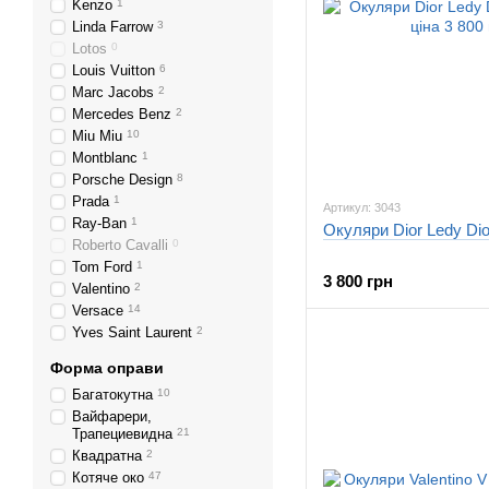
Kenzo
1
Linda Farrow
3
Lotos
0
Louis Vuitton
6
Marc Jacobs
2
Mercedes Benz
2
Miu Miu
10
Montblanc
1
Porsche Design
8
Prada
1
Артикул: 3043
Ray-Ban
1
Окуляри Dior Ledy Dio
Roberto Cavalli
0
Tom Ford
1
3 800 грн
Valentino
2
Versace
14
Yves Saint Laurent
2
Форма оправи
Багатокутна
10
Вайфарери,
Трапециевидна
21
Квадратна
2
Котяче око
47