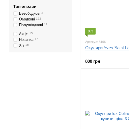
Тип оправи
Безободкові
3
Ободкові
152
Полуободкові
12
Хіт
Акція
15
Новинка
17
Артикул: 3166
Хіт
18
Окуляри Yves Saint La
800 грн