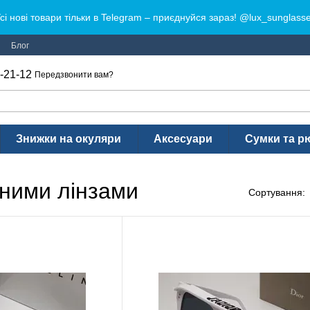
сі нові товари тільки в Telegram – приєднуйся зараз! @lux_sunglass
Блог
-21-12
Передзвонити вам?
Знижки на окуляри
Аксесуари
Сумки та р
рними лінзами
Сортування: